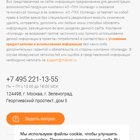
Вся представленная на сайте информация предназначена для демонстрации
возможностей продукции компании АО «ПКК Миландр» и оказания
технической помощи в ее освоении. АО «ПКК Миландр» оставляет за собой
право в любое время без специального уведомления вносить изменения,
удалять, исправлять, дополнять или любым иным способом обновлять
информацию, размещенную во всех разделах данного сайта. Компания
«Миландр» не возражает против частичного или полного использования
данной информации в проектах потребителей в соответствии
с условиями
предоставления и использования информации
без каких-либо
дополнительных гарантий и обязательств со стороны компании «Миландр». В
случае обнаружения неточностей или ошибок в представленной информации
необходимо написать на
support@milandr.ru
+7 495 221-13-55
Пн — Пт с 10:00 до 18:00 МСК
124498, г. Москва, г. Зеленоград,
Георгиевский проспект, дом 5
Задать вопрос
Мы используем файлы cookie, чтобы улучшить
работу сайта. Продолжая использовать сайт, Вы