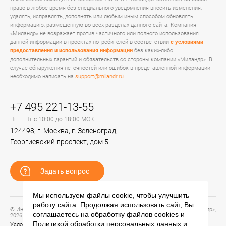
право в любое время без специального уведомления вносить изменения,
удалять, исправлять, дополнять или любым иным способом обновлять
информацию, размещенную во всех разделах данного сайта. Компания
«Миландр» не возражает против частичного или полного использования
данной информации в проектах потребителей в соответствии
с условиями
предоставления и использования информации
без каких-либо
дополнительных гарантий и обязательств со стороны компании «Миландр». В
случае обнаружения неточностей или ошибок в представленной информации
необходимо написать на
support@milandr.ru
+7 495 221-13-55
Пн — Пт с 10:00 до 18:00 МСК
124498, г. Москва, г. Зеленоград,
Георгиевский проспект, дом 5
Задать вопрос
Мы используем файлы cookie, чтобы улучшить
работу сайта. Продолжая использовать сайт, Вы
© Информационный портал технической поддержки ЦП ИС АО «ПКК Миландр»,
соглашаетесь на обработку файлов
cookies
и
2026
Политикой обработки персональных данных
и
Условия предоставления и использования информации