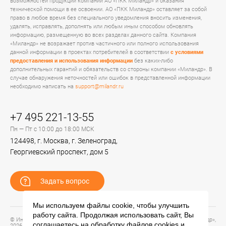
возможностей продукции компании АО «ПКК Миландр» и оказания
технической помощи в ее освоении. АО «ПКК Миландр» оставляет за собой
право в любое время без специального уведомления вносить изменения,
удалять, исправлять, дополнять или любым иным способом обновлять
информацию, размещенную во всех разделах данного сайта. Компания
«Миландр» не возражает против частичного или полного использования
данной информации в проектах потребителей в соответствии
с условиями
предоставления и использования информации
без каких-либо
дополнительных гарантий и обязательств со стороны компании «Миландр». В
случае обнаружения неточностей или ошибок в представленной информации
необходимо написать на
support@milandr.ru
+7 495 221-13-55
Пн — Пт с 10:00 до 18:00 МСК
124498, г. Москва, г. Зеленоград,
Георгиевский проспект, дом 5
Задать вопрос
Мы используем файлы cookie, чтобы улучшить
работу сайта. Продолжая использовать сайт, Вы
© Информационный портал технической поддержки ЦП ИС АО «ПКК Миландр»,
соглашаетесь на обработку файлов
cookies
и
2026