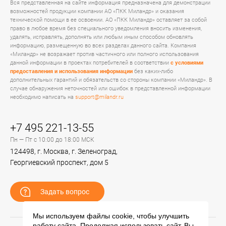
Вся представленная на сайте информация предназначена для демонстрации
возможностей продукции компании АО «ПКК Миландр» и оказания
технической помощи в ее освоении. АО «ПКК Миландр» оставляет за собой
право в любое время без специального уведомления вносить изменения,
удалять, исправлять, дополнять или любым иным способом обновлять
информацию, размещенную во всех разделах данного сайта. Компания
«Миландр» не возражает против частичного или полного использования
данной информации в проектах потребителей в соответствии
с условиями
предоставления и использования информации
без каких-либо
дополнительных гарантий и обязательств со стороны компании «Миландр». В
случае обнаружения неточностей или ошибок в представленной информации
необходимо написать на
support@milandr.ru
+7 495 221-13-55
Пн — Пт с 10:00 до 18:00 МСК
124498, г. Москва, г. Зеленоград,
Георгиевский проспект, дом 5
Задать вопрос
Мы используем файлы cookie, чтобы улучшить
работу сайта. Продолжая использовать сайт, Вы