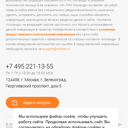
возможностей продукции компании АО «ПКК Миландр» и оказания
технической помощи в ее освоении. АО «ПКК Миландр» оставляет за собой
право в любое время без специального уведомления вносить изменения,
удалять, исправлять, дополнять или любым иным способом обновлять
информацию, размещенную во всех разделах данного сайта. Компания
«Миландр» не возражает против частичного или полного использования
данной информации в проектах потребителей в соответствии
с условиями
предоставления и использования информации
без каких-либо
дополнительных гарантий и обязательств со стороны компании «Миландр». В
случае обнаружения неточностей или ошибок в представленной информации
необходимо написать на
support@milandr.ru
+7 495 221-13-55
Пн — Пт с 10:00 до 18:00 МСК
124498, г. Москва, г. Зеленоград,
Георгиевский проспект, дом 5
Задать вопрос
Мы используем файлы cookie, чтобы улучшить
работу сайта. Продолжая использовать сайт, Вы
© Информационный портал технической поддержки ЦП ИС АО «ПКК Миландр»,
соглашаетесь на обработку файлов
cookies
и
2026