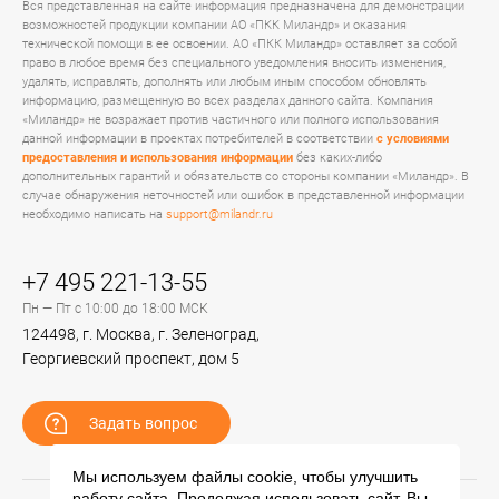
Вся представленная на сайте информация предназначена для демонстрации
возможностей продукции компании АО «ПКК Миландр» и оказания
технической помощи в ее освоении. АО «ПКК Миландр» оставляет за собой
право в любое время без специального уведомления вносить изменения,
удалять, исправлять, дополнять или любым иным способом обновлять
информацию, размещенную во всех разделах данного сайта. Компания
«Миландр» не возражает против частичного или полного использования
данной информации в проектах потребителей в соответствии
с условиями
предоставления и использования информации
без каких-либо
дополнительных гарантий и обязательств со стороны компании «Миландр». В
случае обнаружения неточностей или ошибок в представленной информации
необходимо написать на
support@milandr.ru
+7 495 221-13-55
Пн — Пт с 10:00 до 18:00 МСК
124498, г. Москва, г. Зеленоград,
Георгиевский проспект, дом 5
Задать вопрос
Мы используем файлы cookie, чтобы улучшить
работу сайта. Продолжая использовать сайт, Вы