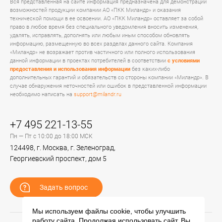
Вся представленная на сайте информация предназначена для демонстрации
возможностей продукции компании АО «ПКК Миландр» и оказания
технической помощи в ее освоении. АО «ПКК Миландр» оставляет за собой
право в любое время без специального уведомления вносить изменения,
удалять, исправлять, дополнять или любым иным способом обновлять
информацию, размещенную во всех разделах данного сайта. Компания
«Миландр» не возражает против частичного или полного использования
данной информации в проектах потребителей в соответствии
с условиями
предоставления и использования информации
без каких-либо
дополнительных гарантий и обязательств со стороны компании «Миландр». В
случае обнаружения неточностей или ошибок в представленной информации
необходимо написать на
support@milandr.ru
+7 495 221-13-55
Пн — Пт с 10:00 до 18:00 МСК
124498, г. Москва, г. Зеленоград,
Георгиевский проспект, дом 5
Задать вопрос
Мы используем файлы cookie, чтобы улучшить
работу сайта. Продолжая использовать сайт, Вы