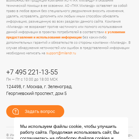
возможностей продукции компании АО «ПКК Миландр» и оказания
технической помощи в ее освоении. АО «ПКК Миландр» оставляет за собой
право в любое время без специального уведомления вносить изменения,
удалять, исправлять, дополнять или любым иным способом обновлять
информацию, размещенную во всех разделах данного сайта. Компания
«Миландр» не возражает против частичного или полного использования
данной информации в проектах потребителей в соответствии
с условиями
предоставления и использования информации
без каких-либо
дополнительных гарантий и обязательств со стороны компании «Миландр». В
случае обнаружения неточностей или ошибок в представленной информации
необходимо написать на
support@milandr.ru
+7 495 221-13-55
Пн — Пт с 10:00 до 18:00 МСК
124498, г. Москва, г. Зеленоград,
Георгиевский проспект, дом 5
Задать вопрос
Мы используем файлы cookie, чтобы улучшить
работу сайта. Продолжая использовать сайт, Вы
© Информационный портал технической поддержки ЦП ИС АО «ПКК Миландр»,
соглашаетесь на обработку файлов
cookies
и
2026