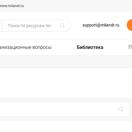
www.milandr.ru
support@milandr.ru
анизационные вопросы
Библиотека
П