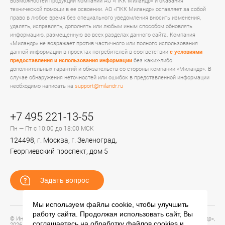
возможностей продукции компании АО «ПКК Миландр» и оказания
технической помощи в ее освоении. АО «ПКК Миландр» оставляет за собой
право в любое время без специального уведомления вносить изменения,
удалять, исправлять, дополнять или любым иным способом обновлять
информацию, размещенную во всех разделах данного сайта. Компания
«Миландр» не возражает против частичного или полного использования
данной информации в проектах потребителей в соответствии
с условиями
предоставления и использования информации
без каких-либо
дополнительных гарантий и обязательств со стороны компании «Миландр». В
случае обнаружения неточностей или ошибок в представленной информации
необходимо написать на
support@milandr.ru
+7 495 221-13-55
Пн — Пт с 10:00 до 18:00 МСК
124498, г. Москва, г. Зеленоград,
Георгиевский проспект, дом 5
Задать вопрос
Мы используем файлы cookie, чтобы улучшить
работу сайта. Продолжая использовать сайт, Вы
© Информационный портал технической поддержки ЦП ИС АО «ПКК Миландр»,
соглашаетесь на обработку файлов
cookies
и
2026