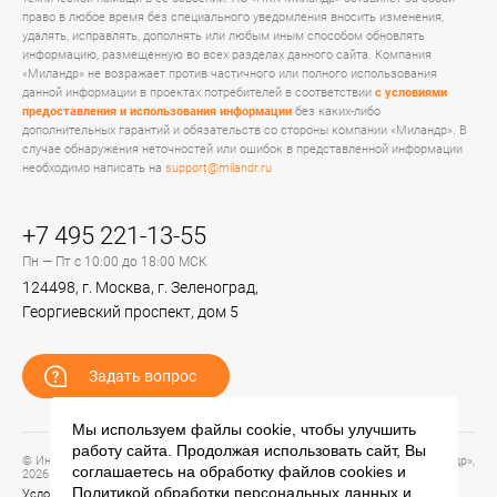
право в любое время без специального уведомления вносить изменения,
удалять, исправлять, дополнять или любым иным способом обновлять
информацию, размещенную во всех разделах данного сайта. Компания
«Миландр» не возражает против частичного или полного использования
данной информации в проектах потребителей в соответствии
с условиями
предоставления и использования информации
без каких-либо
дополнительных гарантий и обязательств со стороны компании «Миландр». В
случае обнаружения неточностей или ошибок в представленной информации
необходимо написать на
support@milandr.ru
+7 495 221-13-55
Пн — Пт с 10:00 до 18:00 МСК
124498, г. Москва, г. Зеленоград,
Георгиевский проспект, дом 5
Задать вопрос
Мы используем файлы cookie, чтобы улучшить
работу сайта. Продолжая использовать сайт, Вы
© Информационный портал технической поддержки ЦП ИС АО «ПКК Миландр»,
соглашаетесь на обработку файлов
cookies
и
2026
Политикой обработки персональных данных
и
Условия предоставления и использования информации