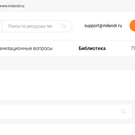
www.milandr.ru
support@milandr.ru
анизационные вопросы
Библиотека
П