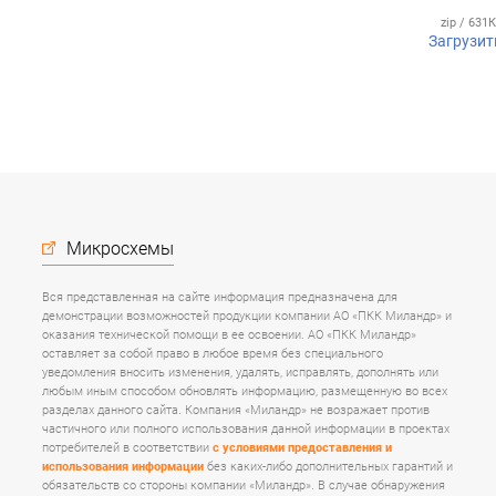
zip / 631
Загрузит
Микросхемы
Вся представленная на сайте информация предназначена для
демонстрации возможностей продукции компании АО «ПКК Миландр» и
оказания технической помощи в ее освоении. АО «ПКК Миландр»
оставляет за собой право в любое время без специального
уведомления вносить изменения, удалять, исправлять, дополнять или
любым иным способом обновлять информацию, размещенную во всех
разделах данного сайта. Компания «Миландр» не возражает против
частичного или полного использования данной информации в проектах
потребителей в соответствии
с условиями предоставления и
использования информации
без каких-либо дополнительных гарантий и
обязательств со стороны компании «Миландр». В случае обнаружения