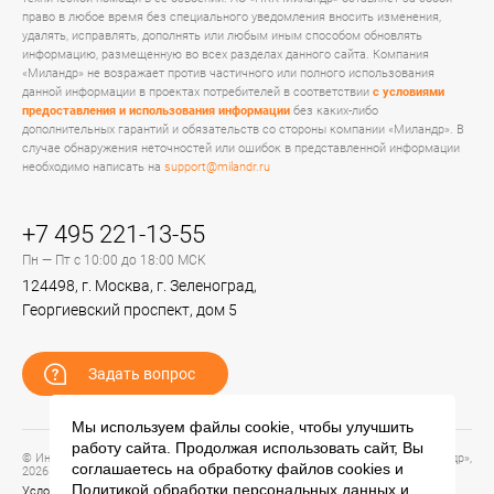
право в любое время без специального уведомления вносить изменения,
удалять, исправлять, дополнять или любым иным способом обновлять
информацию, размещенную во всех разделах данного сайта. Компания
«Миландр» не возражает против частичного или полного использования
данной информации в проектах потребителей в соответствии
с условиями
предоставления и использования информации
без каких-либо
дополнительных гарантий и обязательств со стороны компании «Миландр». В
случае обнаружения неточностей или ошибок в представленной информации
необходимо написать на
support@milandr.ru
+7 495 221-13-55
Пн — Пт с 10:00 до 18:00 МСК
124498, г. Москва, г. Зеленоград,
Георгиевский проспект, дом 5
Задать вопрос
Мы используем файлы cookie, чтобы улучшить
работу сайта. Продолжая использовать сайт, Вы
© Информационный портал технической поддержки ЦП ИС АО «ПКК Миландр»,
соглашаетесь на обработку файлов
cookies
и
2026
Политикой обработки персональных данных
и
Условия предоставления и использования информации