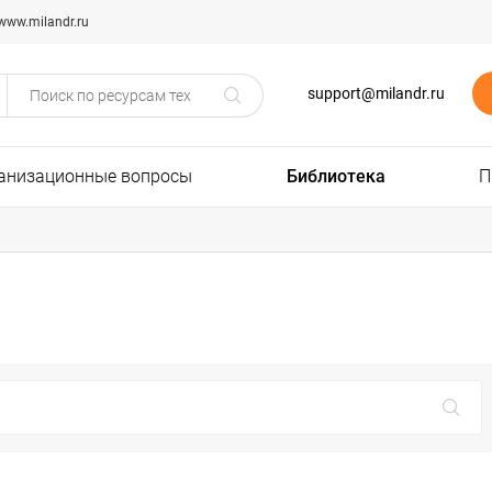
www.milandr.ru
support@milandr.ru
анизационные вопросы
Библиотека
П