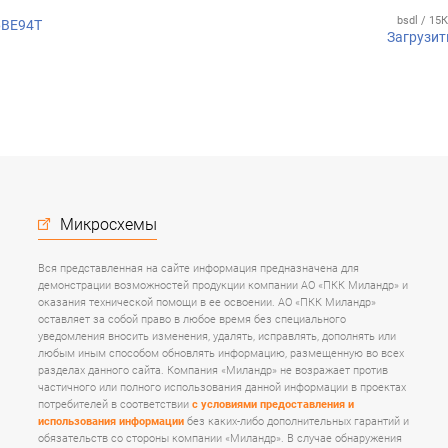
bsdl / 15
6ВЕ94Т
Загрузит
Микросхемы
Вся представленная на сайте информация предназначена для
демонстрации возможностей продукции компании АО «ПКК Миландр» и
оказания технической помощи в ее освоении. АО «ПКК Миландр»
оставляет за собой право в любое время без специального
уведомления вносить изменения, удалять, исправлять, дополнять или
любым иным способом обновлять информацию, размещенную во всех
разделах данного сайта. Компания «Миландр» не возражает против
частичного или полного использования данной информации в проектах
потребителей в соответствии
с условиями предоставления и
использования информации
без каких-либо дополнительных гарантий и
обязательств со стороны компании «Миландр». В случае обнаружения