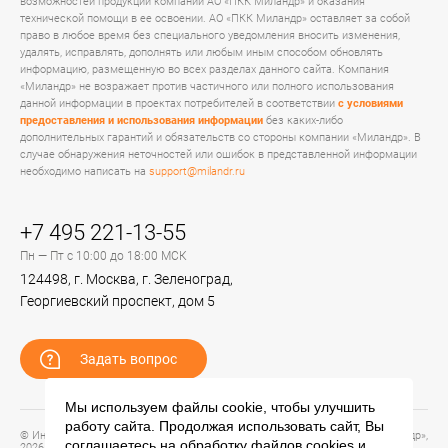
возможностей продукции компании АО «ПКК Миландр» и оказания
технической помощи в ее освоении. АО «ПКК Миландр» оставляет за собой
право в любое время без специального уведомления вносить изменения,
удалять, исправлять, дополнять или любым иным способом обновлять
информацию, размещенную во всех разделах данного сайта. Компания
«Миландр» не возражает против частичного или полного использования
данной информации в проектах потребителей в соответствии
с условиями
предоставления и использования информации
без каких-либо
дополнительных гарантий и обязательств со стороны компании «Миландр». В
случае обнаружения неточностей или ошибок в представленной информации
необходимо написать на
support@milandr.ru
+7 495 221-13-55
Пн — Пт с 10:00 до 18:00 МСК
124498, г. Москва, г. Зеленоград,
Георгиевский проспект, дом 5
Задать вопрос
Мы используем файлы cookie, чтобы улучшить
работу сайта. Продолжая использовать сайт, Вы
© Информационный портал технической поддержки ЦП ИС АО «ПКК Миландр»,
соглашаетесь на обработку файлов
cookies
и
2026