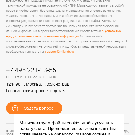
возможностей продукции компании АО «ПКК Миландр» и оказания
технической помощи в ее освоении. АО «ПКК Миландр» оставляет за собой
право в любое время без специального уведомления вносить изменения,
удалять, исправлять, дополнять или любым иным способом обновлять
информацию, размещенную во всех разделах данного сайта. Компания
«Миландр» не возражает против частичного или полного использования
данной информации в проектах потребителей в соответствии
с условиями
предоставления и использования информации
без каких-либо
дополнительных гарантий и обязательств со стороны компании «Миландр». В
случае обнаружения неточностей или ошибок в представленной информации
необходимо написать на
support@milandr.ru
+7 495 221-13-55
Пн — Пт с 10:00 до 18:00 МСК
124498, г. Москва, г. Зеленоград,
Георгиевский проспект, дом 5
Задать вопрос
Мы используем файлы cookie, чтобы улучшить
работу сайта. Продолжая использовать сайт, Вы
© Информационный портал технической поддержки ЦП ИС АО «ПКК Миландр»,
соглашаетесь на обработку файлов
cookies
и
2026