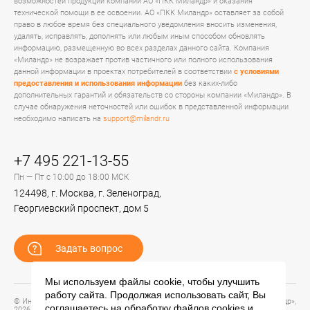
возможностей продукции компании АО «ПКК Миландр» и оказания
технической помощи в ее освоении. АО «ПКК Миландр» оставляет за собой
право в любое время без специального уведомления вносить изменения,
удалять, исправлять, дополнять или любым иным способом обновлять
информацию, размещенную во всех разделах данного сайта. Компания
«Миландр» не возражает против частичного или полного использования
данной информации в проектах потребителей в соответствии
с условиями
предоставления и использования информации
без каких-либо
дополнительных гарантий и обязательств со стороны компании «Миландр». В
случае обнаружения неточностей или ошибок в представленной информации
необходимо написать на
support@milandr.ru
+7 495 221-13-55
Пн — Пт с 10:00 до 18:00 МСК
124498, г. Москва, г. Зеленоград,
Георгиевский проспект, дом 5
Задать вопрос
Мы используем файлы cookie, чтобы улучшить
работу сайта. Продолжая использовать сайт, Вы
© Информационный портал технической поддержки ЦП ИС АО «ПКК Миландр»,
соглашаетесь на обработку файлов
cookies
и
2026