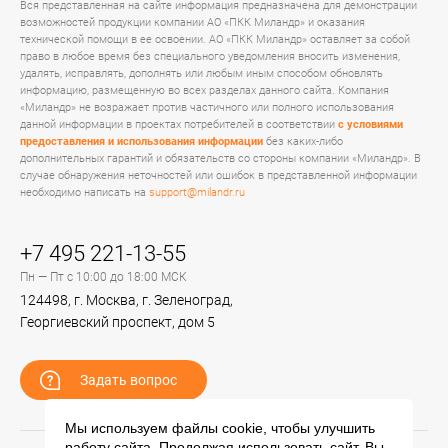
Вся представленная на сайте информация предназначена для демонстрации
возможностей продукции компании АО «ПКК Миландр» и оказания
технической помощи в ее освоении. АО «ПКК Миландр» оставляет за собой
право в любое время без специального уведомления вносить изменения,
удалять, исправлять, дополнять или любым иным способом обновлять
информацию, размещенную во всех разделах данного сайта. Компания
«Миландр» не возражает против частичного или полного использования
данной информации в проектах потребителей в соответствии
с условиями
предоставления и использования информации
без каких-либо
дополнительных гарантий и обязательств со стороны компании «Миландр». В
случае обнаружения неточностей или ошибок в представленной информации
необходимо написать на
support@milandr.ru
+7 495 221-13-55
Пн — Пт с 10:00 до 18:00 МСК
124498, г. Москва, г. Зеленоград,
Георгиевский проспект, дом 5
Задать вопрос
Мы используем файлы cookie, чтобы улучшить
работу сайта. Продолжая использовать сайт, Вы