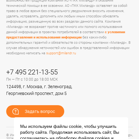
возможностей продукции компании АО «ПКК Миландр» и оказания
технической помощи в ее освоении. АО «ПКК Миландр» оставляет за собой
право в любое время без специального уведомления вносить изменения,
удалять, исправлять, дополнять или любым иным способом обновлять
информацию, размещенную во всех разделах данного сайта. Компания
«Миландр» не возражает против частичного или полного использования
данной информации в проектах потребителей в соответствии
с условиями
предоставления и использования информации
без каких-либо
дополнительных гарантий и обязательств со стороны компании «Миландр». В
случае обнаружения неточностей или ошибок в представленной информации
необходимо написать на
support@milandr.ru
+7 495 221-13-55
Пн — Пт с 10:00 до 18:00 МСК
124498, г. Москва, г. Зеленоград,
Георгиевский проспект, дом 5
Задать вопрос
Мы используем файлы cookie, чтобы улучшить
работу сайта. Продолжая использовать сайт, Вы
© Информационный портал технической поддержки ЦП ИС АО «ПКК Миландр»,
соглашаетесь на обработку файлов
cookies
и
2026