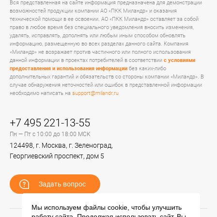
Вся представленная на сайте информация предназначена для демонстрации
возможностей продукции компании АО «ПКК Миландр» и оказания
технической помощи в ее освоении. АО «ПКК Миландр» оставляет за собой
право в любое время без специального уведомления вносить изменения,
удалять, исправлять, дополнять или любым иным способом обновлять
информацию, размещенную во всех разделах данного сайта. Компания
«Миландр» не возражает против частичного или полного использования
данной информации в проектах потребителей в соответствии
с условиями
предоставления и использования информации
без каких-либо
дополнительных гарантий и обязательств со стороны компании «Миландр». В
случае обнаружения неточностей или ошибок в представленной информации
необходимо написать на
support@milandr.ru
+7 495 221-13-55
Пн — Пт с 10:00 до 18:00 МСК
124498, г. Москва, г. Зеленоград,
Георгиевский проспект, дом 5
Задать вопрос
Мы используем файлы cookie, чтобы улучшить
работу сайта. Продолжая использовать сайт, Вы