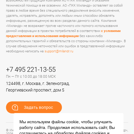
возможностей продукции компании АО «ПКК Миландр» и оказания
технической помощи в ее освоении. АО «ПКК Миландр» оставляет за собой
право в любое время без специального уведомления вносить изменения,
удалять, исправлять, дополнять или любым иным способом обновлять
информацию, размещенную во всех разделах данного сайта. Компания
«Миландр» не возражает против частичного или полного использования
данной информации в проектах потребителей в соответствии
с условиями
предоставления и использования информации
без каких-либо
дополнительных гарантий и обязательств со стороны компании «Миландр». В
случае обнаружения неточностей или ошибок в представленной информации
необходимо написать на
support@milandr.ru
+7 495 221-13-55
Пн — Пт с 10:00 до 18:00 МСК
124498, г. Москва, г. Зеленоград,
Георгиевский проспект, дом 5
Задать вопрос
Мы используем файлы cookie, чтобы улучшить
работу сайта. Продолжая использовать сайт, Вы
© Информационный портал технической поддержки ЦП ИС АО «ПКК Миландр»,
соглашаетесь на обработку файлов
cookies
и
2026