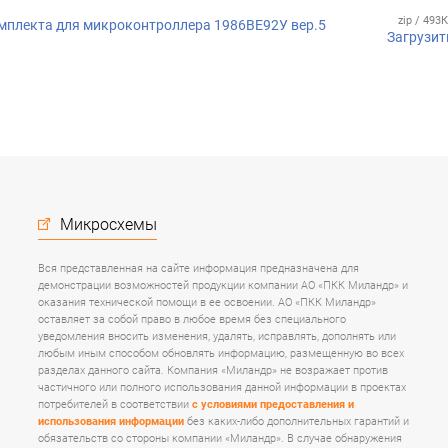
zip / 493
мплекта для микроконтроллера 1986ВЕ92У вер.5
Загрузит
Микросхемы
Вся представленная на сайте информация предназначена для
демонстрации возможностей продукции компании АО «ПКК Миландр» и
оказания технической помощи в ее освоении. АО «ПКК Миландр»
оставляет за собой право в любое время без специального
уведомления вносить изменения, удалять, исправлять, дополнять или
любым иным способом обновлять информацию, размещенную во всех
разделах данного сайта. Компания «Миландр» не возражает против
частичного или полного использования данной информации в проектах
потребителей в соответствии
с условиями предоставления и
использования информации
без каких-либо дополнительных гарантий и
обязательств со стороны компании «Миландр». В случае обнаружения