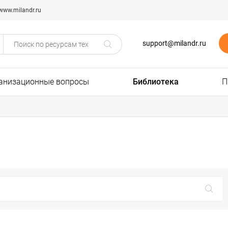
www.milandr.ru
support@milandr.ru
анизационные вопросы
Библиотека
П