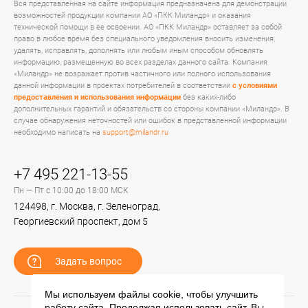
Вся представленная на сайте информация предназначена для демонстрации
возможностей продукции компании АО «ПКК Миландр» и оказания
технической помощи в ее освоении. АО «ПКК Миландр» оставляет за собой
право в любое время без специального уведомления вносить изменения,
удалять, исправлять, дополнять или любым иным способом обновлять
информацию, размещенную во всех разделах данного сайта. Компания
«Миландр» не возражает против частичного или полного использования
данной информации в проектах потребителей в соответствии
с условиями
предоставления и использования информации
без каких-либо
дополнительных гарантий и обязательств со стороны компании «Миландр». В
случае обнаружения неточностей или ошибок в представленной информации
необходимо написать на
support@milandr.ru
+7 495 221-13-55
Пн — Пт с 10:00 до 18:00 МСК
124498, г. Москва, г. Зеленоград,
Георгиевский проспект, дом 5
Задать вопрос
Мы используем файлы cookie, чтобы улучшить
работу сайта. Продолжая использовать сайт, Вы