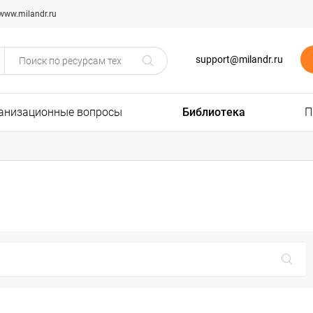
www.milandr.ru
support@milandr.ru
анизационные вопросы
Библиотека
П