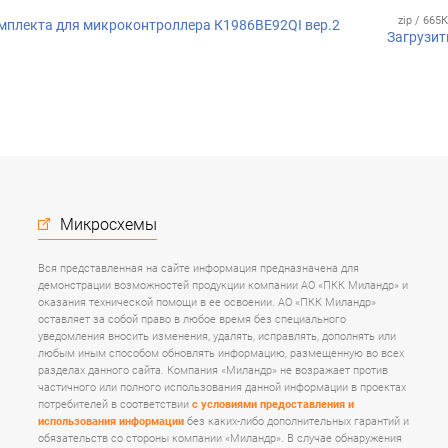
zip / 665
мплекта для микроконтроллера К1986ВЕ92QI вер.2
Загрузит
Микросхемы
Вся представленная на сайте информация предназначена для
демонстрации возможностей продукции компании АО «ПКК Миландр» и
оказания технической помощи в ее освоении. АО «ПКК Миландр»
оставляет за собой право в любое время без специального
уведомления вносить изменения, удалять, исправлять, дополнять или
любым иным способом обновлять информацию, размещенную во всех
разделах данного сайта. Компания «Миландр» не возражает против
частичного или полного использования данной информации в проектах
потребителей в соответствии
с условиями предоставления и
использования информации
без каких-либо дополнительных гарантий и
обязательств со стороны компании «Миландр». В случае обнаружения