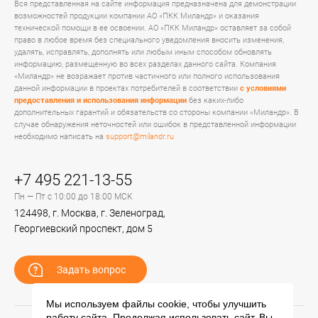
Вся представленная на сайте информация предназначена для демонстрации
возможностей продукции компании АО «ПКК Миландр» и оказания
технической помощи в ее освоении. АО «ПКК Миландр» оставляет за собой
право в любое время без специального уведомления вносить изменения,
удалять, исправлять, дополнять или любым иным способом обновлять
информацию, размещенную во всех разделах данного сайта. Компания
«Миландр» не возражает против частичного или полного использования
данной информации в проектах потребителей в соответствии
с условиями
предоставления и использования информации
без каких-либо
дополнительных гарантий и обязательств со стороны компании «Миландр». В
случае обнаружения неточностей или ошибок в представленной информации
необходимо написать на
support@milandr.ru
+7 495 221-13-55
Пн — Пт с 10:00 до 18:00 МСК
124498, г. Москва, г. Зеленоград,
Георгиевский проспект, дом 5
Задать вопрос
Мы используем файлы cookie, чтобы улучшить
работу сайта. Продолжая использовать сайт, Вы