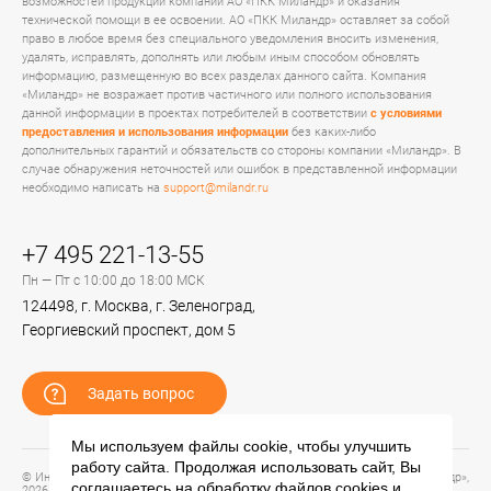
возможностей продукции компании АО «ПКК Миландр» и оказания
технической помощи в ее освоении. АО «ПКК Миландр» оставляет за собой
право в любое время без специального уведомления вносить изменения,
удалять, исправлять, дополнять или любым иным способом обновлять
информацию, размещенную во всех разделах данного сайта. Компания
«Миландр» не возражает против частичного или полного использования
данной информации в проектах потребителей в соответствии
с условиями
предоставления и использования информации
без каких-либо
дополнительных гарантий и обязательств со стороны компании «Миландр». В
случае обнаружения неточностей или ошибок в представленной информации
необходимо написать на
support@milandr.ru
+7 495 221-13-55
Пн — Пт с 10:00 до 18:00 МСК
124498, г. Москва, г. Зеленоград,
Георгиевский проспект, дом 5
Задать вопрос
Мы используем файлы cookie, чтобы улучшить
работу сайта. Продолжая использовать сайт, Вы
© Информационный портал технической поддержки ЦП ИС АО «ПКК Миландр»,
соглашаетесь на обработку файлов
cookies
и
2026