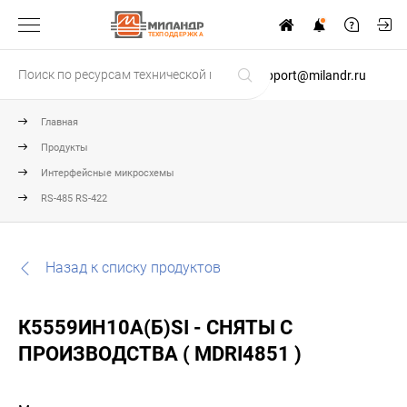
ТЕХПОДДЕРЖКА
support@milandr.ru
Главная
Продукты
Интерфейсные микросхемы
RS-485 RS-422
Назад к списку продуктов
К5559ИН10А(Б)SI - СНЯТЫ С
ПРОИЗВОДСТВА ( MDRI4851 )