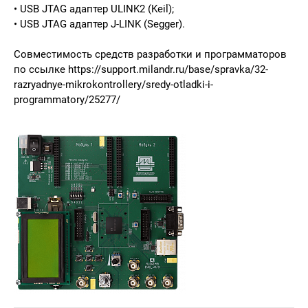
• USB JTAG адаптер ULINK2 (Keil);
• USB JTAG адаптер J-LINK (Segger).
Совместимость средств разработки и программаторов
по ссылке
https://support.milandr.ru/base/spravka/32-
razryadnye-mikrokontrollery/sredy-otladki-i-
programmatory/25277/