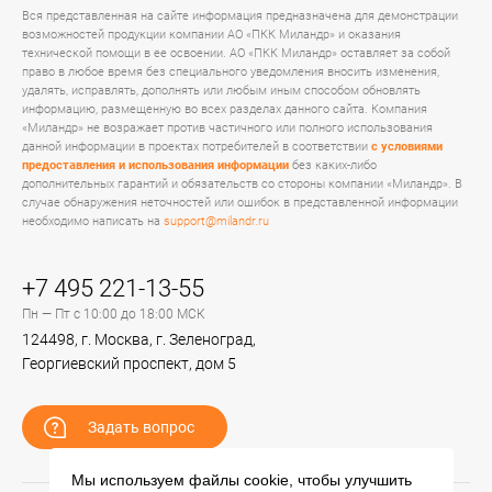
Вся представленная на сайте информация предназначена для демонстрации
возможностей продукции компании АО «ПКК Миландр» и оказания
технической помощи в ее освоении. АО «ПКК Миландр» оставляет за собой
право в любое время без специального уведомления вносить изменения,
удалять, исправлять, дополнять или любым иным способом обновлять
информацию, размещенную во всех разделах данного сайта. Компания
«Миландр» не возражает против частичного или полного использования
данной информации в проектах потребителей в соответствии
с условиями
предоставления и использования информации
без каких-либо
дополнительных гарантий и обязательств со стороны компании «Миландр». В
случае обнаружения неточностей или ошибок в представленной информации
необходимо написать на
support@milandr.ru
+7 495 221-13-55
Пн — Пт с 10:00 до 18:00 МСК
124498, г. Москва, г. Зеленоград,
Георгиевский проспект, дом 5
Задать вопрос
Мы используем файлы cookie, чтобы улучшить