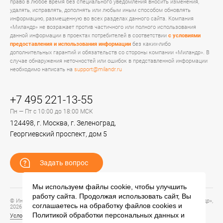
право в любое время без специального уведомления вносить изменения,
удалять, исправлять, дополнять или любым иным способом обновлять
информацию, размещенную во всех разделах данного сайта. Компания
«Миландр» не возражает против частичного или полного использования
данной информации в проектах потребителей в соответствии
с условиями
предоставления и использования информации
без каких-либо
дополнительных гарантий и обязательств со стороны компании «Миландр». В
случае обнаружения неточностей или ошибок в представленной информации
необходимо написать на
support@milandr.ru
+7 495 221-13-55
Пн — Пт с 10:00 до 18:00 МСК
124498, г. Москва, г. Зеленоград,
Георгиевский проспект, дом 5
Задать вопрос
Мы используем файлы cookie, чтобы улучшить
работу сайта. Продолжая использовать сайт, Вы
© Информационный портал технической поддержки ЦП ИС АО «ПКК Миландр»,
соглашаетесь на обработку файлов
cookies
и
2026
Политикой обработки персональных данных
и
Условия предоставления и использования информации