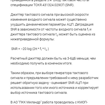
приведенной в разделе 5.4 "Вход тактовой частоты"
спецификации ТСКЯ.431324.029СП (SNR).
Джиттер тактового сигнала при высокой скорости
изменения входного сигнала может существенно
ухудшить динамические параметры АЦП. Деградация
SNR в зависимости от частоты входного сигнала f
и
I
джиттера тактового сигнала t
может быть оценена из
J
нижеприведенной формулы:
SNR = −20 log (2π * f
* t
)
I
J
Расчетный джиттер должен быть на 3-6дБ меньше, чем
необходимо получить в конечном итоге.
Таким образом, при выборе генератора тактового
сигнала и предъявлении требований к нему разработчик
решает обратную задачу - оценивает SNR АЦП при
использовании того или иного источника и корректирует
выбор источника тактового сигнала.
В АО "ПКК Миландр" работа проводилась с КМОП-