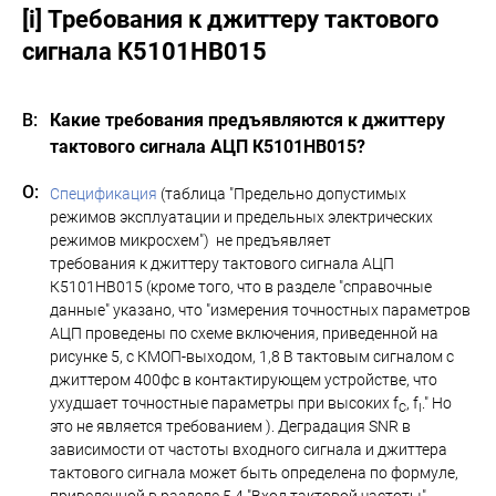
[i] Требования к джиттеру тактового
сигнала К5101НВ015
Какие требования предъявляются к джиттеру
тактового сигнала АЦП К5101НВ015?
Спецификация
(таблица "Предельно допустимых
режимов эксплуатации и предельных электрических
режимов микросхем") не предъявляет
требования к джиттеру тактового сигнала АЦП
К5101НВ015 (кроме того, что в разделе "справочные
данные" указано, что "измерения точностных параметров
АЦП проведены по схеме включения, приведенной на
рисунке 5, с КМОП-выходом, 1,8 В тактовым сигналом с
джиттером 400фс в контактирующем устройстве, что
ухудшает точностные параметры при высоких f
, f
." Но
С
I
это не является требованием ). Деградация SNR в
зависимости от частоты входного сигнала и джиттера
тактового сигнала может быть определена по формуле,