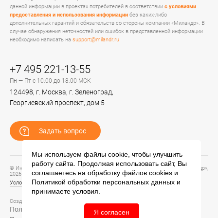
данной информации в проектах потребителей в соответствии
с условиями
предоставления и использования информации
без каких-либо
дополнительных гарантий и обязательств со стороны компании «Миландр». В
случае обнаружения неточностей или ошибок в представленной информации
необходимо написать на
support@milandr.ru
+7 495 221-13-55
Пн — Пт с 10:00 до 18:00 МСК
124498, г. Москва, г. Зеленоград,
Георгиевский проспект, дом 5
Задать вопрос
Мы используем файлы cookie, чтобы улучшить
работу сайта. Продолжая использовать сайт, Вы
© Информационный портал технической поддержки ЦП ИС АО «ПКК Миландр»,
соглашаетесь на обработку файлов
cookies
и
2026
Политикой обработки персональных данных
и
Условия предоставления и использования информации
принимаете условия.
Создание сайта –
Политика обработки персональных данных
Я согласен