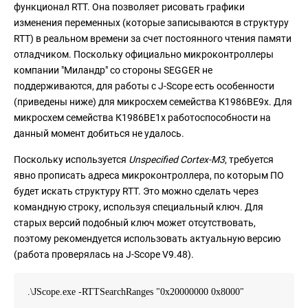
функционал RTT. Она позволяет рисовать графики
изменения переменных (которые записываются в структуру
RTT) в реальном времени за счет постоянного чтения памяти
отладчиком. Поскольку официально микроконтроллеры
компании "Миландр" со стороны SEGGER не
поддерживаются, для работы с J-Scope есть особенности
(приведены ниже) для микросхем семейства К1986ВЕ9x. Для
микросхем семейства К1986ВЕ1x работоспособности на
данный момент добиться не удалось.
Поскольку используется
Unspecified Cortex-M3
, требуется
явно прописать адреса микроконтроллера, по которым ПО
будет искать структуру RTT. Это можно сделать через
командную строку, используя специальный ключ. Для
старых версий подобный ключ может отсутствовать,
поэтому рекомендуется использовать актуальную версию
(работа проверялась на J-Scope V9.48).
.\JScope.exe -RTTSearchRanges "0x20000000 0x8000"