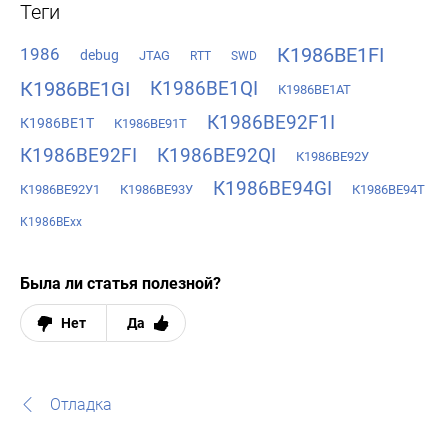
Теги
К1986ВЕ1FI
1986
debug
JTAG
RTT
SWD
К1986ВЕ1GI
К1986ВЕ1QI
К1986ВЕ1АТ
К1986ВЕ92F1I
К1986ВЕ1Т
К1986ВЕ91Т
К1986ВЕ92FI
К1986ВЕ92QI
К1986ВЕ92У
К1986ВЕ94GI
К1986ВЕ92У1
К1986ВЕ93У
К1986ВЕ94Т
К1986ВЕхх
Была ли статья полезной?
Нет
Да
Отладка