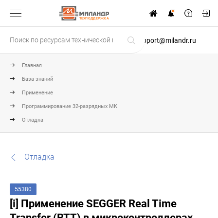
ТЕХПОДДЕРЖКА
support@milandr.ru
Главная
База знаний
Применение
Программирование 32-разрядных МК
Отладка
Отладка
55380
[i] Применение SEGGER Real Time
Transfer (RTT) в микроконтроллерах