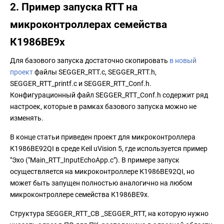
2. Пример запуска RTT на
микроконтроллерах семейства
К1986ВЕ9x
Для базового запуска достаточно скопировать
в новый
проект
файлы SEGGER_RTT.c, SEGGER_RTT.h,
SEGGER_RTT_printf.c и SEGGER_RTT_Conf.h.
Конфигурационный файл SEGGER_RTT_Conf.h содержит ряд
настроек, которые в рамках базового запуска можно не
изменять.
В конце статьи приведен проект для микроконтроллера
К1986ВЕ92QI в среде Keil uVision 5, где используется пример
"Эхо ("Main_RTT_InputEchoApp.c"). В примере запуск
осуществляется на микроконтроллере К1986ВЕ92QI, но
может быть запущен полностью аналогично на любом
микроконтроллере семейства К1986ВЕ9x.
Структура SEGGER_RTT_CB _SEGGER_RTT, на которую нужно