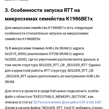
3. Особенности запуска RTT на
микросхемах семейства К1986ВЕ1x
Для микросхем семейства К1986ВЕ1x есть следующие
особенности относительно запуска на микросхемах
семейства К1986ВЕ9x:
1)
В микросхеме помимо AHB-Lite SRAM (с адреса
0x2010_0000) реализовано DTCM SRAM (c адреса
0x2000_0000), где по умолчанию располагаются данные, в
том числе структура SEGGER_RTT_CB _SEGGER_RTT. Однако
для корректной работы RTT структуру SEGGER_RTT_CB
_SEGGER_RTT нужно расположить во внутреннюю AHB-Lite
SRAM.
Для этого в проекте в среде Keil нужно подключить scatter-
файл c областью "EXECUTABLE_MEMORY_SECTION", как
описано в статье
"
[i] Расположение функций в ОЗУ в IDE Keil
"
.
Далее в начале файла "SEGGER_RTT_Conf.h" добавить строку: