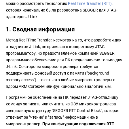
можно рассмотреть технологию
Real Time Transfer
(RTT)
,
которая изначально была разработана SEGGER для JTAG-
адаптеров J-Link.
1. Сводная информация
Метод Real Time Transfer, несмотря на то, что разработан для
отладчиков J-Link, не привязан к конкретному JTAG-
программатору, но предоставляемое компанией SEGGER
программное обеспечение для ПК предназначено только для
J-Link. Со стороны микроконтроллера требуется
поддерживать фоновый доступ к памяти ("background
memory access") - то есть это любые микроконтроллеры с
ядром ARM Cortex-M или функционально аналогичным.
Программное обеспечение на ПК передает JTAG-отладчику
команду записать или считать из ОЗУ микроконтроллера
специальную структуру "SEGGER RTT Control Block", которая
отвечает за "чтение" и "запись" информации из/в
микроконтроллер.
При конфигурации подключения RTT