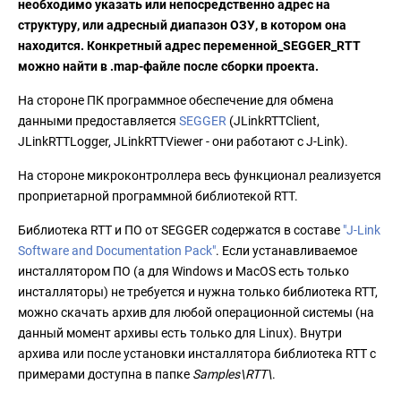
необходимо указать или непосредственно адрес на
структуру, или адресный диапазон ОЗУ, в котором она
находится. Конкретный адрес переменной_SEGGER_RTT
можно найти в .map-файле после сборки проекта.
На стороне ПК программное обеспечение для обмена
данными предоставляется
SEGGER
(JLinkRTTClient,
JLinkRTTLogger, JLinkRTTViewer - они работают с J-Link).
На стороне микроконтроллера весь функционал реализуется
проприетарной программной библиотекой RTT.
Библиотека RTT и ПО от SEGGER содержатся в составе
"
J-Link
Software and Documentation Pack
"
. Если устанавливаемое
инсталлятором ПО (а для Windows и MacOS есть только
инсталляторы) не требуется и нужна только библиотека RTT,
можно скачать архив для любой операционной системы (на
данный момент архивы есть только для Linux). Внутри
архива или после установки инсталлятора библиотека RTT с
примерами доступна в папке
Samples\RTT\
.