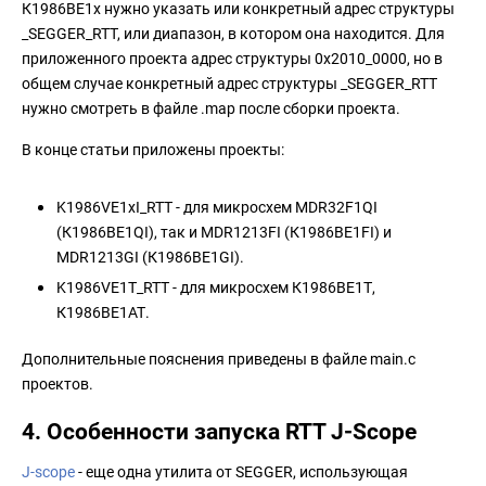
К1986ВЕ1x нужно указать или конкретный адрес структуры
_SEGGER_RTT, или диапазон, в котором она находится. Для
приложенного проекта адрес структуры 0x2010_0000, но в
общем случае конкретный адрес структуры _SEGGER_RTT
нужно смотреть в файле .map после сборки проекта.
В конце статьи приложены проекты:
K1986VE1xI_RTT - для микросхем MDR32F1QI
(К1986ВЕ1QI), так и MDR1213FI (К1986ВЕ1FI) и
MDR1213GI (К1986ВЕ1GI).
K1986VE1T_RTT - для микросхем К1986ВЕ1Т,
К1986ВЕ1АТ.
Дополнительные пояснения приведены в файле main.c
проектов.
4. Особенности запуска RTT J-Scope
J-scope
- еще одна утилита от SEGGER, использующая