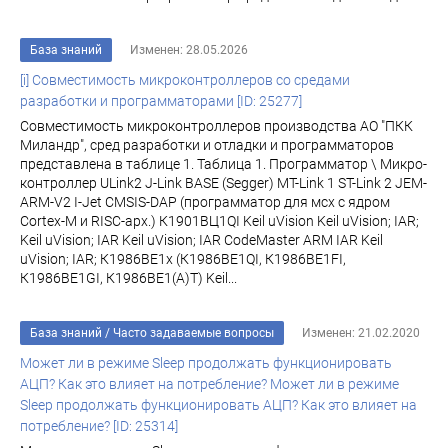
База знаний
Изменен: 28.05.2026
[i] Совместимость микроконтроллеров со средами
разработки и программаторами [ID: 25277]
Совместимость микроконтроллеров производства АО "ПКК
Миландр", сред разработки и отладки и программаторов
представлена в таблице 1. Таблица 1. Программатор \ Микро-
контроллер ULink2 J-Link BASE (Segger) MT-Link 1 ST-Link 2 JEM-
ARM-V2 I-Jet CMSIS-DAP (программатор для мсх с ядром
Cortex-M и RISC-арх.) К1901ВЦ1QI Keil uVision Keil uVision; IAR;
Keil uVision; IAR Keil uVision; IAR CodeMaster ARM IAR Keil
uVision; IAR; К1986ВЕ1x (К1986ВЕ1QI, К1986ВЕ1FI,
К1986ВЕ1GI, К1986ВЕ1(A)T) Keil...
База знаний
/
Часто задаваемые вопросы
Изменен: 21.02.2020
Может ли в режиме Sleep продолжать функционировать
АЦП? Как это влияет на потребление? Может ли в режиме
Sleep продолжать функционировать АЦП? Как это влияет на
потребление? [ID: 25314]