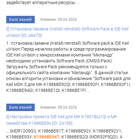
задействует аппаратные ресурсы ...
База знаний
Изменен: 08.04.2026
[i] Установка/замена (install/reinstall) Software Pack в IDE Keil
uVision [ID: 49470]
1. Установка/замена (install/reinstall) Software pack в IDE Keil
uVision Перед началом работы в среде программирования
IDE Keil uVision с микросхемами компании "Миландр"
необходимо установить Software Pack (CMSIS-Pack).
Загружать Software Pack рекомендуется только с
официального сайта компании "Миландр" . В данной статье
описан алгоритм установки и обновления "Software pack для
Keil MDK 5 для МК К1986ВЕ92QI, К1986ВЕ92FI, К1986ВЕ92F1I,
К1986ВЕ94GI, К1986ВЕ1QI, К1986ВЕ1FI ...
База знаний
Изменен: 08.04.2026
[i] Настройки проекта IDE Keil для МК К1901ВЦ1QI и МК
семейства К1986ВЕ9x [ID: 24186]
... (MDR1209GI); К1986ВЕ91Т, К1986ВЕ92У, К1986ВЕ92У1,
К1986ВЕ93У,
К1986ВЕ94Т
; К1986ВЕ92QI (MDR32F9Q2I). А