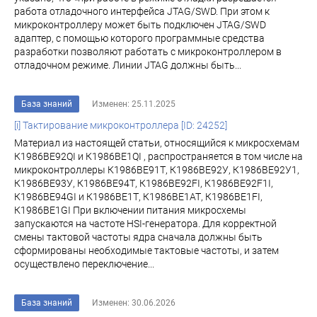
работа отладочного интерфейса JTAG/SWD. При этом к
микроконтроллеру может быть подключен JTAG/SWD
адаптер, с помощью которого программные средства
разработки позволяют работать с микроконтроллером в
отладочном режиме. Линии JTAG должны быть...
База знаний
Изменен: 25.11.2025
[i] Тактирование микроконтроллера [ID: 24252]
Материал из настоящей статьи, относящийся к микросхемам
К1986ВЕ92QI и К1986ВЕ1QI , распространяется в том числе на
микроконтроллеры К1986ВЕ91Т, К1986ВЕ92У, К1986ВЕ92У1,
К1986ВЕ93У, К1986ВЕ94Т, К1986ВЕ92FI, К1986ВЕ92F1I,
К1986ВЕ94GI и К1986ВЕ1Т, К1986ВЕ1АТ, К1986ВЕ1FI,
К1986ВЕ1GI При включении питания микросхемы
запускаются на частоте HSI-генератора. Для корректной
смены тактовой частоты ядра сначала должны быть
сформированы необходимые тактовые частоты, и затем
осуществлено переключение...
База знаний
Изменен: 30.06.2026