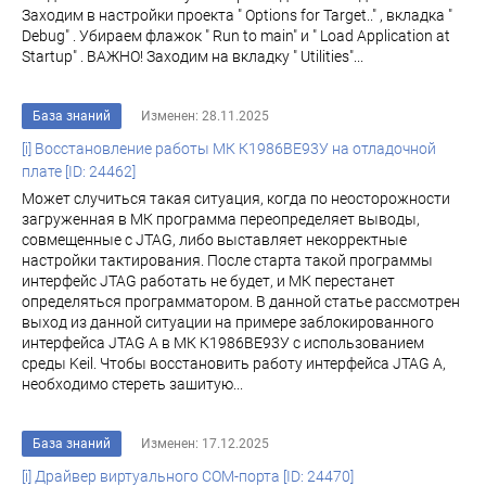
Заходим в настройки проекта " Options for Target.." , вкладка "
Debug" . Убираем флажок " Run to main" и " Load Application at
Startup" . ВАЖНО! Заходим на вкладку " Utilities"...
База знаний
Изменен: 28.11.2025
[i] Восстановление работы МК К1986ВЕ93У на отладочной
плате [ID: 24462]
Может случиться такая ситуация, когда по неосторожности
загруженная в МК программа переопределяет выводы,
совмещенные с JTAG, либо выставляет некорректные
настройки тактирования. После старта такой программы
интерфейс JTAG работать не будет, и МК перестанет
определяться программатором. В данной статье рассмотрен
выход из данной ситуации на примере заблокированного
интерфейса JTAG A в МК К1986BE93У с использованием
среды Keil. Чтобы восстановить работу интерфейса JTAG A,
необходимо стереть зашитую...
База знаний
Изменен: 17.12.2025
[i] Драйвер виртуального COM-порта [ID: 24470]