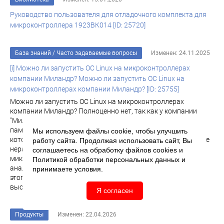
Руководство пользователя для отладочного комплекта для
микроконтроллера 1923ВК014 [ID: 25720]
База знаний
/
Часто задаваемые вопросы
Изменен: 24.11.2025
[i] Можно ли запустить ОС Linux на микроконтроллерах
компании Миландр? Можно ли запустить ОС Linux на
микроконтроллерах компании Миландр? [ID: 25755]
Можно ли запустить ОС Linux на микроконтроллерах
компании Миландр? Полноценно нет, так как у компании
"Миландр" нет микроконтроллеров с MMU (виртуальная
память). Есть дистрибутив Linux, именуемый UcLinux,
Мы используем файлы cookie, чтобы улучшить
который может работать без блока MMU, но это применение
работу сайта. Продолжая использовать сайт, Вы
нерационально на ядрах Cortex-M (большинство
соглашаетесь на обработку файлов
cookies
и
микроконтроллеров компании "Миландр" имеют RISC-ядра,
Политикой обработки персональных данных
и
аналогами которых являются ядра Cortex-M), лучше для
принимаете условия.
этого использовать микроконтроллеры на базе
высокопроизводительных...
Я согласен
Продукты
Изменен: 22.04.2026