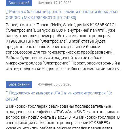
База знаний
Изменен: 17.10.2022
[i] Работа с блоком цифрового расчета поворота координат
CORDIC в МК K1986ВК01GI [ID: 24230]
Ранее, в статье "Проект “Hello, World” для МК К1986ВК01GI
("Электросила”). Запуск из ОЗУ и внутренней памяти" , уже
рассматривалcя пример работы с микроконтроллером
К1986ВК01GI или "Электросила". В этой статье будет
представлено ознакомление с отдельным блоком
сопроцессора для тригонометрических преобразований.
Работа будет вестись с отладочной платой на базе
микроконтроллера "Электросила". Проект, рассмотренный в
статье, предназначен для того, чтобы продемонстрировать...
База знаний
Изменен: 05.03.2026
[i] Подключение выводов JTAG в микроконтроллерах [ID:
24234]
В микроконтроллерах реализованы последовательные
отладочные интерфейсы: JTAG и/или SWD. Часто возникает
вопрос, как подключать выводы JTAG микроконтроллера. В
спецификации на микроконтроллеры серии К1986ВЕ9х
указано, что «при работе в режиме отладки разрешается