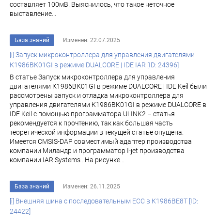
составляет 100мВ. Выяснилось, что такое неточное
выставление...
База знаний
Изменен: 22.07.2025
[i] Запуск микроконтроллера для управления двигателями
К1986ВК01GI в режиме DUALCORE | IDE IAR [ID: 24396]
В статье Запуск микроконтроллера для управления
двигателями К1986ВК01GI в режиме DUALCORE | IDE Keil были
рассмотрены запуск и отладка микроконтроллера для
управления двигателями К1986ВК01GI в режиме DUALCORE в
IDE Keil с помощью программатора ULINK2 – статья
рекомендуется к прочтению, так как большая часть
теоретической информации в текущей статье опущена.
Имеется CMSIS-DAP совместимый адаптер производства
компании Миландр и программатор I-jet производства
компании IAR Systems . На рисунке...
База знаний
Изменен: 26.11.2025
[i] Внешняя шина с последовательным ECC в К1986ВЕ8Т [ID:
24422]