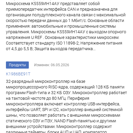
Микросхема К5559ИН14АУ представляет собой
приемопередатчик интерфейса CAN и предназначена для
организации полудуплексного канала связи с максимальной
скоростью передачи данных до 1 Мбит/с. Основные области
применения: автомобильные и промышленные системы
управления. Микросхемы К5559ИН14АУ с выходом опорного
напряжения U REF . Основные характеристики микросхем:
Соответствует стандарту ISO 11898-2; Напряжение питания
от 4,5 до 5,5 В; Защита выходов передатчика...
Продукты
Изменен: 06.05.2026
К1986ВЕ91Т
32-разрядный микроконтроллер на базе
микропроцессорного RISC-ядра, содержащий 128 КБ памяти
программ Flash-типа и 32 КБ ОЗУ. Микроконтроллер работает
на тактовой частоте до 80 МГц. Периферия
микроконтроллера включает контроллер USB-интерфейса,
интерфейсы UART, SPI и I2C, контроллер внешней системной
шины, что позволяет работать с внешними микросхемами
статического ОЗУ и ПЗУ, NAND Flash-памятью и другими
внешними устройствами. Микроконтроллер содержит
различные таймеры, блоки АЦП и ЦАП, компаратор...