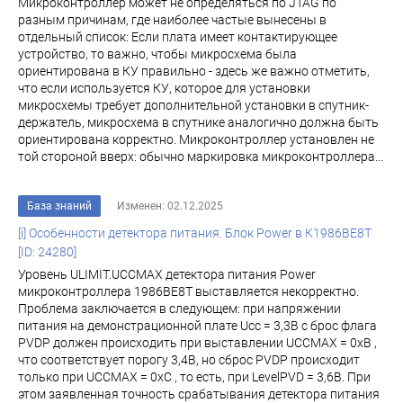
Микроконтроллер может не определяться по JTAG по
разным причинам, где наиболее частые вынесены в
отдельный список: Если плата имеет контактирующее
устройство, то важно, чтобы микросхема была
ориентирована в КУ правильно - здесь же важно отметить,
что если используется КУ, которое для установки
микросхемы требует дополнительной установки в спутник-
держатель, микросхема в спутнике аналогично должна быть
ориентирована корректно. Микроконтроллер установлен не
той стороной вверх: обычно маркировка микроконтроллера...
База знаний
Изменен: 02.12.2025
[i] Особенности детектора питания. Блок Power в К1986ВЕ8T
[ID: 24280]
Уровень ULIMIT.UCCMAX детектора питания Power
микроконтроллера 1986ВЕ8Т выставляется некорректно.
Проблема заключается в следующем: при напряжении
питания на демонстрационной плате Ucc = 3,3В с брос флага
PVDP должен происходить при выставлении UCCMAX = 0хВ ,
что соответствует порогу 3,4В, но сброс PVDP происходит
только при UCCMAX = 0хС , то есть, при LevelPVD = 3,6В. При
этом заявленная точность срабатывания детектора питания