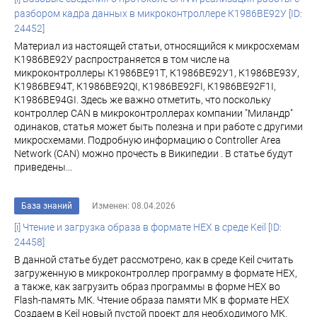
разбором кадра данных в микроконтроллере К1986BE92У [ID:
24452]
Материал из настоящей статьи, относящийся к микросхемам
К1986ВЕ92У распространяется в том числе на
микроконтроллеры К1986ВЕ91Т, К1986ВЕ92У1, К1986ВЕ93У,
К1986ВЕ94Т, К1986ВЕ92QI, К1986ВЕ92FI, К1986ВЕ92F1I,
К1986ВЕ94GI. Здесь же важно отметить, что поскольку
контроллер CAN в микроконтроллерах компании "Миландр"
одинаков, статья может быть полезна и при работе с другими
микросхемами. Подробную информацию о Controller Area
Network (CAN) можно прочесть в Википедии . В статье будут
приведены...
База знаний
Изменен: 08.04.2026
[i] Чтение и загрузка образа в формате HEX в среде Keil [ID:
24458]
В данной статье будет рассмотрено, как в среде Keil считать
загруженную в микроконтроллер программу в формате HEX,
а также, как загрузить образ программы в форме HEX во
Flash-память МК. Чтение образа памяти МК в формате HEX
Создаем в Keil новый пустой проект для необходимого МК.