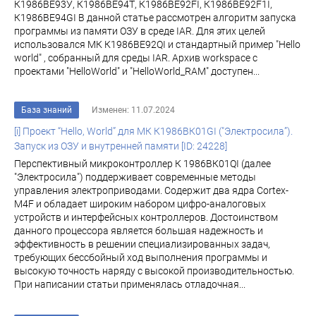
К1986ВЕ93У, К1986ВЕ94Т, К1986ВЕ92FI, К1986ВЕ92F1I,
К1986ВЕ94GI В данной статье рассмотрен алгоритм запуска
программы из памяти ОЗУ в среде IAR. Для этих целей
использовался МК К1986ВЕ92QI и стандартный пример "Hello
world" , собранный для среды IAR. Архив workspace с
проектами "HelloWorld" и "HelloWorld_RAM" доступен...
База знаний
Изменен: 11.07.2024
[i] Проект “Hello, World” для МК К1986ВК01GI ("Электросила”).
Запуск из ОЗУ и внутренней памяти [ID: 24228]
Перспективный микроконтроллер К 1986ВК01QI (далее
"Электросила") поддерживает современные методы
управления электроприводами. Содержит два ядра Cortex-
M4F и обладает широким набором цифро-аналоговых
устройств и интерфейсных контроллеров. Достоинством
данного процессора является большая надежность и
эффективность в решении специализированных задач,
требующих бессбойный ход выполнения программы и
высокую точность наряду с высокой производительностью.
При написании статьи применялась отладочная...