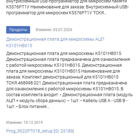
Внутрисхемный USB-программатор для микросхем памяти
К5576РТ1У Наименование для заказа: Внутрисхемный USB-
программатор для микросхем К5576РТ1У ТСКЯ...
Продукты
Изменен: 03.07.2026
Демонстрационная плата для микросхемы АЦП
К5101НВ015
Демонстрационная плата для микросхемы К5101НВ015
Демонстрационная плата предназначена для ознакомления
с работой микросхемы К5101НВ015. Демонстрационная
плата для микросхемы К5101НВ015 Наименование для
заказа: Комплект демонстрационный для К5101НВ015
ТСКЯ.468998.021 Демонстрационная плата предназначена
для ознакомления с работой микросхемы К5101НВ015. В
состав комплекта входит: • Демонстрационная плата (модуль
АЦП + модуль сбора данных) – 1шт. • Кабель USB A - USB B -
1шт. • Блок питания...
Изменен: 19.12.2019
Prog_9022PT018_setup [ID: 25189]