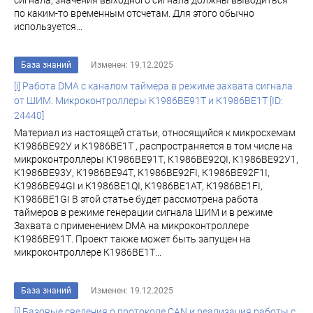
сигнала, значения выходного сигнала должны выводиться
по каким-то временным отсчетам. Для этого обычно
используется...
База знаний
Изменен: 19.12.2025
[i] Работа DMA c каналом таймера в режиме захвата сигнала
от ШИМ. Микроконтроллеры К1986ВЕ91Т и К1986ВЕ1Т [ID:
24440]
Материал из настоящей статьи, относящийся к микросхемам
К1986ВЕ92У и К1986ВЕ1Т , распространяется в том числе на
микроконтроллеры К1986ВЕ91Т, К1986ВЕ92QI, К1986ВЕ92У1,
К1986ВЕ93У, К1986ВЕ94Т, К1986ВЕ92FI, К1986ВЕ92F1I,
К1986ВЕ94GI и К1986ВЕ1QI, К1986ВЕ1АТ, К1986ВЕ1FI,
К1986ВЕ1GI В этой статье будет рассмотрена работа
таймеров в режиме генерации сигнала ШИМ и в режиме
Захвата с применением DMA на микроконтроллере
К1986ВЕ91Т. Проект также может быть запущен на
микроконтроллере К1986ВЕ1Т...
База знаний
Изменен: 19.12.2025
[i] Базовые сведения о протоколе CAN и реализация работы с