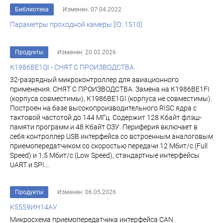
Библиотека
Изменен: 07.04.2022
Параметры проходной камеры [ID: 1510]
Продукты
Изменен: 20.02.2026
К1986ВЕ1QI - СНЯТ С ПРОИЗВОДСТВА
32-разрядный микроконтроллер для авиационного
применения. СНЯТ С ПРОИЗВОДСТВА. Замена на К1986ВЕ1FI
(корпуса совместимы), К1986ВЕ1GI (корпуса не совместимы).
Построен на базе высокопроизводительного RISC ядра с
тактовой частотой до 144 МГц. Содержит 128 Кбайт флэш-
памяти программ и 48 Кбайт ОЗУ. Периферия включает в
себя контроллер USB интерфейса со встроенным аналоговым
приемопередатчиком со скоростью передачи 12 Мбит/с (Full
Speed) и 1,5 Мбит/с (Low Speed), стандартные интерфейсы
UART и SPI...
Продукты
Изменен: 06.05.2026
К5559ИН14АУ
Микросхема приемопередатчика интерфейса CAN