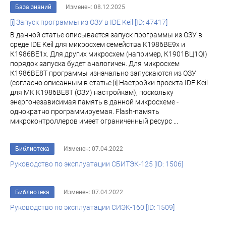
База знаний
Изменен: 08.12.2025
[i] Запуск программы из ОЗУ в IDE Keil [ID: 47417]
В данной статье описывается запуск программы из ОЗУ в
среде IDE Keil для микросхем семейства К1986ВЕ9x и
К1986ВЕ1x. Для других микросхем (например, К1901ВЦ1QI)
порядок запуска будет аналогичен. Для микросхем
К1986ВЕ8Т программы изначально запускаются из ОЗУ
(согласно описанным в статье [i] Настройки проекта IDE Keil
для МК К1986ВЕ8Т (ОЗУ) настройкам), поскольку
энергонезависимая память в данной микросхеме -
однократно программируемая. Flash-память
микроконтроллеров имеет ограниченный ресурс ...
Библиотека
Изменен: 07.04.2022
Руководство по эксплуатации СБИТЭК-125 [ID: 1506]
Библиотека
Изменен: 07.04.2022
Руководство по эксплуатации СИЭК-160 [ID: 1509]