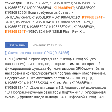
также для ... - К1986ВЕ92У, К1986ВЕ92У1; MDR1986BE93 -
К1986ВЕ93У; MDR1986BE94 -
К1986ВЕ94Т
; MDR32F9Q2I -
К1986ВЕ92QI. Если требуется выбрать ... -
.\RTE\Device\MDR1986BE93\MDR1986VE9x.sct;
К1986ВЕ94Т
-
.\RTE\Device\MDR1986BE94\MDR1986VE9x.sct ... Rev_X;
К1986ВЕ91Т, К1986ВЕ92У, К1986ВЕ92У1, К1986ВЕ93У,
К1986ВЕ94Т
- 1986VE9xI IAP 128kB Flash Rev_X ...
База знаний
Изменен: 12.12.2025
[i] Схемотехника портов GPIO [ID: 24256]
GPIO (General Purpose Input/Output, вход/выход общего
назначения) - тип выводов, которые не имеют конкретной
фиксированной функции. Функция вывода GPIO может быть
настроена и контролироваться программным обеспечением.
Содержание 1. Схемотехника портов МК К1901ВЦ1QI,
К1986ВК214, К1986ВК234, МК семейств К1986ВЕ9x и
К1986ВЕ1x 1.1. Диодная защита 1.2. Аналоговый вход/выход
1.3. Программируемые резисторы подтяжки 1.4. Упрощенная
схема цифрового ввода-вывода 1.4.1. Цифровой выход 1.4.2.
...