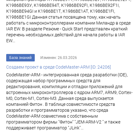
К1986ВЕ93У, К1986ВЕ94Т, К1986ВЕ92FI, К1986ВЕ92F1I,
К1986ВЕ94GI и К1986ВЕ1Т, К1986ВЕ1АТ, К1986ВЕ1FI,
К1986ВЕ1GI Данная статья посвящена тому, как начать
работать с микроконтроллерами компании Миландр в среде
IAR EW. В разделе Резюме - Quick Start представлен краткий
перечень необходимых действий для начала работы в IAR
EW...
База знаний
Изменен: 26.03.2026
Создаем проект в среде CodeMaster-ARM [ID: 24206]
CodeMaster-ARM - интегрированная среда разработки (IDE),
содержащая набор программных средств для
редактирования, компиляции и отладки приложений для
встроенных микроконтроллеров с ядром ARM7, ARM9, Cortex-
M0, Cortex-M1, Cortex-M3. Данная среда выпускается
компанией Фитон . В таблице совместимости средств
разработки и программаторов указано, что среда
CodeMaster-ARM совместима с собственным
программатором фирмы "Фитон" "JEM-ARM-V2 " и также
поддерживает программатор "JLink"...