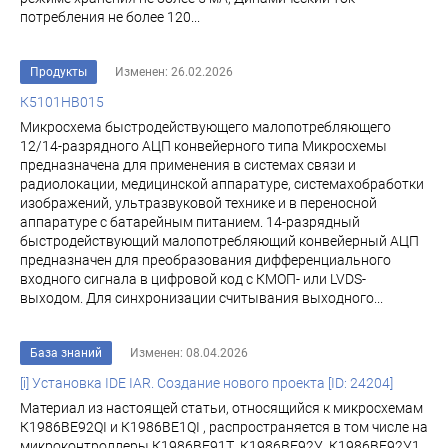
потребления не более 120...
Продукты
Изменен: 26.02.2026
К5101НВ015
Микросхема быстродействующего малопотребляющего
12/14-разрядного АЦП конвейерного типа Микросхемы
предназначена для применения в системах связи и
радиолокации, медицинской аппаратуре, системахобработки
изображений, ультразвуковой технике и в переносной
аппаратуре с батарейным питанием. 14-разрядный
быстродействующий малопотребляющий конвейерный АЦП
предназначен для преобразования дифференциального
входного сигнала в цифровой код с КМОП- или LVDS-
выходом. Для синхронизации считывания выходного...
База знаний
Изменен: 08.04.2026
[i] Установка IDE IAR. Создание нового проекта [ID: 24204]
Материал из настоящей статьи, относящийся к микросхемам
К1986ВЕ92QI и К1986ВЕ1QI , распространяется в том числе на
микроконтроллеры К1986ВЕ91Т, К1986ВЕ92У, К1986ВЕ92У1,