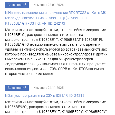
База знаний
Изменен: 28.01.2026
[i] Начальные сведения и применение RTX RTOS2 от Keil в МК
Миландр. Запуск ОС на К1986ВЕ1QI (К1986ВЕ1FI,
К1986ВЕ1GI) - OS Tick API [ID: 24210]
Материал из настоящей статьи, относящийся к микросхеме
К1986ВЕ1QI, распространяется в том числе на
микроконтроллеры К1986ВЕ1Т, К1986ВЕ1АТ, К1986ВЕ1FI,
К1986ВЕ1GI Операционные системы реального времени
удобны и активно используются во встраиваемых системах,
которые производятся на базе микроконтроллеров и других
микросхем. На рынке ОСРВ для микроконтроллеров
лидирующие позиции занимает ОСРВ FreeRTOS - процент её
использования достигает 70%. ОСРВ от Keil RTOS занимает
второе место и применяется...
База знаний
Изменен: 24.11.2025
[i] Запуск программы из ОЗУ в IDE IAR [ID: 24212]
Материал из настоящей статьи, относящийся к микросхеме
К1986ВЕ92QI, распространяется в том числе на
микроконтроллеры К1986ВЕ91Т, К1986ВЕ92У, К1986ВЕ92У1,