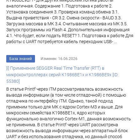
К1986ВЕ92FI - для других микросхем логика работы
аналогичная. Содержание 1. Подготовка к работе 2.
Установка соединения 3. Проверка команд обмена 3.1.
Выдача приветствия - CR 3.2. Смена скорости - BAUD 3.3.
Загрузка массива в МК 3.4. Считывание массива из МК 3.5.
Запуск программы из Flash 4. Дополнительная информация
4.1. Что будет, если подать RESET? 1. Подготовка к работе Для
работы с UART потребуется кабель переходник USB- ...
База знаний
Изменен: 16.06.2026
[i] Применение SEGGER Real Time Transfer (RTT) в
микроконтроллерах серий К1986ВЕ1x и К1986ВЕ9x [ID:
55380]
В статье Printf через ITM рассматривалась возможность
вывода информации (в том числе отладочной) с помощью
отладчика по интерфейсу ITM. Однако, такой подход
применим только для МК с ядром Cortex-M3 и выше. Для
микросхем семейства К1986ВЕ1x, ядро которых
функционально аналогично Cortex-M1, данная возможность
не применима. В статье Printf через UART рассмотрена
возможность вывода информации через аппаратный блок
UART и без использования отладчика, но данный способ