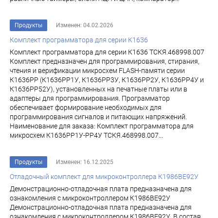
Продукты
Изменен: 04.02.2026
Комплект программатора для серии К1636
Комплект программатора для серии К1636 ТСКЯ.468998.007
Комплект предназначен для программирования, стирания,
чтения и верификации микросхем FLASH-памяти серии
К1636РР (К1636РР1У, К1636РР3У, К1636РР2У, К1636РР4У и
К1636РР52У), установленных на печатные платы или в
адаптеры для программирования. Программатор
обеспечивает формирование необходимых для
программирования сигналов и питающих напряжений.
Наименование для заказа: Комплект программатора для
микросхем К1636РР1У-РР4У ТСКЯ.468998.007...
Продукты
Изменен: 16.12.2025
Отладочный комплект для микроконтроллера К1986ВЕ92У
Демонстрационно-отладочная плата предназначена для
ознакомления с микроконтроллером К1986ВЕ92У
Демонстрационно-отладочная плата предназначена для
ознакомления с микроконтроллером К1986ВЕ92У. В состав