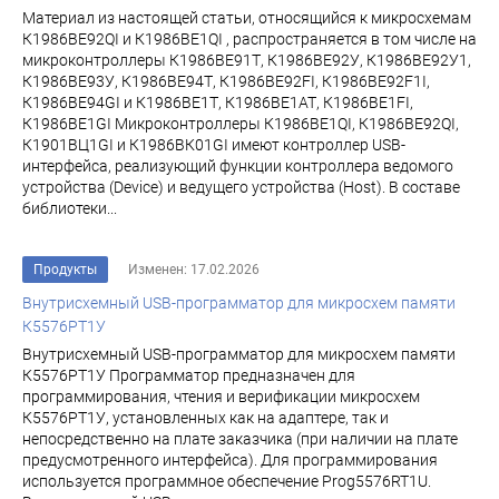
Материал из настоящей статьи, относящийся к микросхемам
К1986ВЕ92QI и К1986ВЕ1QI , распространяется в том числе на
микроконтроллеры К1986ВЕ91Т, К1986ВЕ92У, К1986ВЕ92У1,
К1986ВЕ93У, К1986ВЕ94Т, К1986ВЕ92FI, К1986ВЕ92F1I,
К1986ВЕ94GI и К1986ВЕ1Т, К1986ВЕ1АТ, К1986ВЕ1FI,
К1986ВЕ1GI Микроконтроллеры К1986ВЕ1QI, К1986ВЕ92QI,
К1901ВЦ1GI и К1986ВК01GI имеют контроллер USB-
интерфейса, реализующий функции контроллера ведомого
устройства (Device) и ведущего устройства (Host). В составе
библиотеки...
Продукты
Изменен: 17.02.2026
Внутрисхемный USB-программатор для микросхем памяти
К5576РТ1У
Внутрисхемный USB-программатор для микросхем памяти
К5576РТ1У Программатор предназначен для
программирования, чтения и верификации микросхем
К5576РТ1У, установленных как на адаптере, так и
непосредственно на плате заказчика (при наличии на плате
предусмотренного интерфейса). Для программирования
используется программное обеспечение Prog5576RT1U.