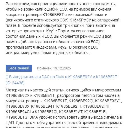
Рассмотрим, как проинициализировать внешнюю память,
чтобы не возникали ошибки ECC, на примере включения
микроконтроллера К1986ВЕ8Т с микросхемой памяти
(асинхронного статического ОЗУ) К1645РУ5У на отладочной
плате. В проекте используется три кнопки, при нажатии на
которые происходит: Key1 : Портится согласованное
состояния данных и ECC. Выключается режим ECC и вся
память (область данных и область значений ЕСС)
прописывается индексами. Key2 : В режиме с ECC
инициализируется память данных, область...
База знаний
Изменен: 19.12.2025
[i] Вывод сигнала в DAC по DMA в К1986ВЕ92У и К1986ВЕ1Т
[ID: 24438]
Материал из настоящей статьи, относящийся к микросхемам
К1986ВЕ92У и К1986ВЕ1Т , распространяется в том числе на
микроконтроллеры К1986ВЕ91Т, К1986ВЕ92QI, К1986ВЕ92У1,
К1986ВЕ93У, К1986ВЕ94Т, К1986ВЕ92FI, К1986ВЕ92F1I,
К1986ВЕ94GI и К1986ВЕ1QI, К1986ВЕ1АТ, К1986ВЕ1FI,
К1986ВЕ1GI DMA удобно использовать для вывода сигнала в
ЦАП. Для того чтобы управлять шкалой времени выводимого