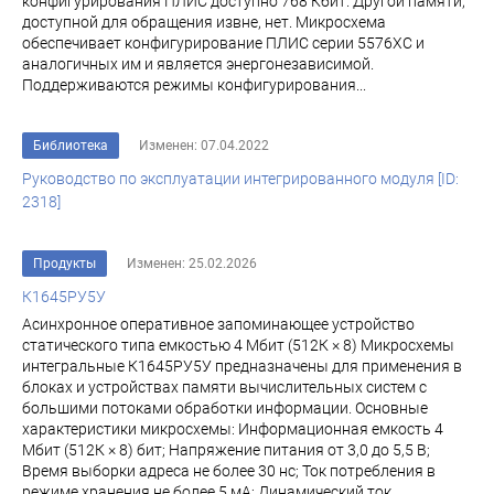
конфигурирования ПЛИС доступно 768 Кбит. Другой памяти,
доступной для обращения извне, нет. Микросхема
обеспечивает конфигурирование ПЛИС серии 5576ХС и
аналогичных им и является энергонезависимой.
Поддерживаются режимы конфигурирования...
Библиотека
Изменен: 07.04.2022
Руководство по эксплуатации интегрированного модуля [ID:
2318]
Продукты
Изменен: 25.02.2026
К1645РУ5У
Асинхронное оперативное запоминающее устройство
статического типа емкостью 4 Мбит (512К × 8) Микросхемы
интегральные К1645РУ5У предназначены для применения в
блоках и устройствах памяти вычислительных систем с
большими потоками обработки информации. Основные
характеристики микросхемы: Информационная емкость 4
Мбит (512К × 8) бит; Напряжение питания от 3,0 до 5,5 В;
Время выборки адреса не более 30 нс; Ток потребления в
режиме хранения не более 5 мА; Динамический ток