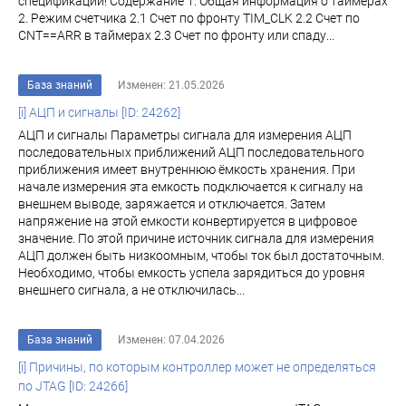
спецификации! Содержание 1. Общая информация о таймерах
2. Режим счетчика 2.1 Счет по фронту TIM_CLK 2.2 Счет по
CNT==ARR в таймерах 2.3 Счет по фронту или спаду...
База знаний
Изменен: 21.05.2026
[i] АЦП и сигналы [ID: 24262]
АЦП и сигналы Параметры сигнала для измерения АЦП
последовательных приближений АЦП последовательного
приближения имеет внутреннюю ёмкость хранения. При
начале измерения эта емкость подключается к сигналу на
внешнем выводе, заряжается и отключается. Затем
напряжение на этой емкости конвертируется в цифровое
значение. По этой причине источник сигнала для измерения
АЦП должен быть низкоомным, чтобы ток был достаточным.
Необходимо, чтобы емкость успела зарядиться до уровня
внешнего сигнала, а не отключилась...
База знаний
Изменен: 07.04.2026
[i] Причины, по которым контроллер может не определяться
по JTAG [ID: 24266]