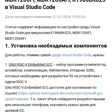
в Visual Studio Code
Дата последнего изменения: 27.07.2026 15:55:34
Статья содержит информацию по настройке среды Visual
Studio Code для микросхем К1986ВК025, MDR1206FI,
MDR1206AFI.
1. Установка необходимых компонентов
Для работы, помимо самой
среды Visual Studio Code
, нужны:
1.
GNU RISC-V Embedded GCC
– набор программ (компилятор,
ассемблер, компоновщик, библиотеки, отладчик GDB),
которые необходимы для разработки ПО на устройствах с
ядром RISC-V.
GNU RISC-V Embedded GCC доступен для скачивания по
ссылке:
https://github.com/xpack-dev-tools/riscv-none-elf-gcc-
xpack/releases
. Т.к. пакет xPack собирается разработчиками
для нескольких платформ, скачивать нужно архив для
целевой ОС.