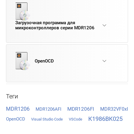
Загрузочная программа для
микроконтроллеров серии MDR1206
OpenOCD
Теги
MDR1206
MDR1206FI
MDR32VF0xI
MDR1206AFI
К1986ВК025
OpenOCD
Visual Studio Code
VSCode