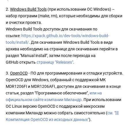
2.
Windows Build Tools
(при использовании ОС Windows) –
набор программ (make, rm), которые необходимы для сборки
и очистки проекта.
Windows Build Tools доступен для скачивания по
ссылке:
https://xpack.github.io/dev-tools/windows-build-
tools/install/
. Для скачивания Windows Build Tools в виде
архива необходимо на странице для скачивания перейти в
раздел "Manual install", затем после перехода на
GitHub открыть
страницу "Releases"
.
3.
OpenOCD
- ПО для программирования и отладки устройств.
OpenOCD для Windows, собранный с поддержкой МК
MDR1206FI и MDR1206AFI, доступен для скачивания в конце
статьи, раздел "Программное обеспечение",
или на
официальном сайте компании Миланд
р
. При использовании
ОС Linux версию OpenOCD с поддержкой микросхем
компании Миландр можно собрать самостоятельно (
см. "[i]
Компиляция OpenOCD из исходных данных"
).