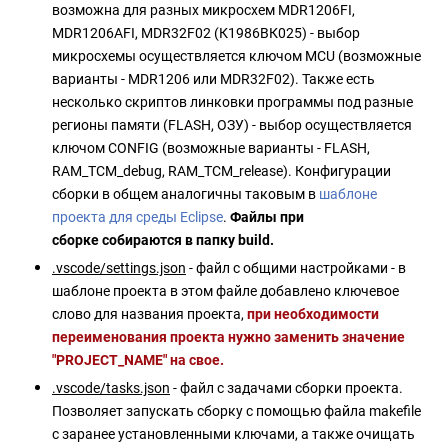
возможна для разных микросхем MDR1206FI,
MDR1206AFI, MDR32F02 (К1986ВК025) - выбор
микросхемы осуществляется ключом MCU (возможные
варианты - MDR1206 или MDR32F02). Также есть
несколько скриптов линковки программы под разные
регионы памяти (FLASH, ОЗУ) - выбор осуществляется
ключом CONFIG (возможные варианты - FLASH,
RAM_TCM_debug, RAM_TCM_release). Конфигурации
сборки в общем аналогичны таковым в
шаблоне
проекта для среды Eclipse
.
Файлы при
сборке собираются в папку build.
.vscode/settings.json
- файл с общими настройками - в
шаблоне проекта в этом файле добавлено ключевое
слово для названия проекта,
при необходимости
переименования проекта нужно заменить значение
"PROJECT_NAME" на свое.
.vscode/tasks.json
- файл с задачами сборки проекта.
Позволяет запускать сборку с помощью файла makefile
с заранее установленными ключами, а также очищать