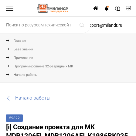
ТЕХПОДДЕРЖКА
support@milandr.ru
Главная
База знаний
Применение
Программирование 32-разрядных МК
Начало работы
Начало работы
59822
[i] Создание проекта для МК
MDR1206FI, MDR1206AFI, К1986ВК025