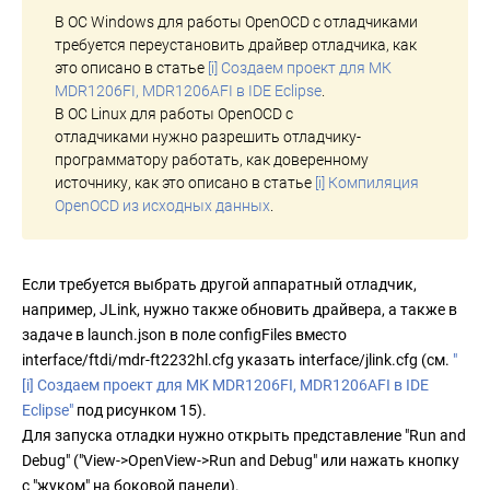
В ОС Windows для работы OpenOCD с отладчиками
требуется переустановить драйвер отладчика, как
это описано в статье
[i] Создаем проект для МК
MDR1206FI, MDR1206AFI в IDE Eclipse
.
В ОС Linux для работы OpenOCD с
отладчиками нужно разрешить отладчику-
программатору работать, как доверенному
источнику, как это описано в статье
[i] Компиляция
OpenOCD из исходных данных
.
Если требуется выбрать другой аппаратный отладчик,
например, JLink, нужно также обновить драйвера, а также в
задаче в launch.json в поле configFiles вместо
interface/ftdi/mdr-ft2232hl.cfg указать interface/jlink.cfg (см.
"
[i] Создаем проект для МК MDR1206FI, MDR1206AFI в IDE
Eclipse"
под рисунком 15).
Для запуска отладки нужно открыть представление "Run and
Debug" ("View->OpenView->Run and Debug" или нажать кнопку
с "жуком" на боковой панели).