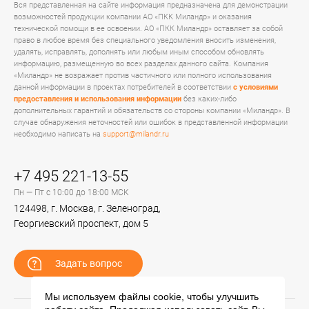
Вся представленная на сайте информация предназначена для демонстрации
возможностей продукции компании АО «ПКК Миландр» и оказания
технической помощи в ее освоении. АО «ПКК Миландр» оставляет за собой
право в любое время без специального уведомления вносить изменения,
удалять, исправлять, дополнять или любым иным способом обновлять
информацию, размещенную во всех разделах данного сайта. Компания
«Миландр» не возражает против частичного или полного использования
данной информации в проектах потребителей в соответствии
с условиями
предоставления и использования информации
без каких-либо
дополнительных гарантий и обязательств со стороны компании «Миландр». В
случае обнаружения неточностей или ошибок в представленной информации
необходимо написать на
support@milandr.ru
+7 495 221-13-55
Пн — Пт с 10:00 до 18:00 МСК
124498, г. Москва, г. Зеленоград,
Георгиевский проспект, дом 5
Задать вопрос
Мы используем файлы cookie, чтобы улучшить