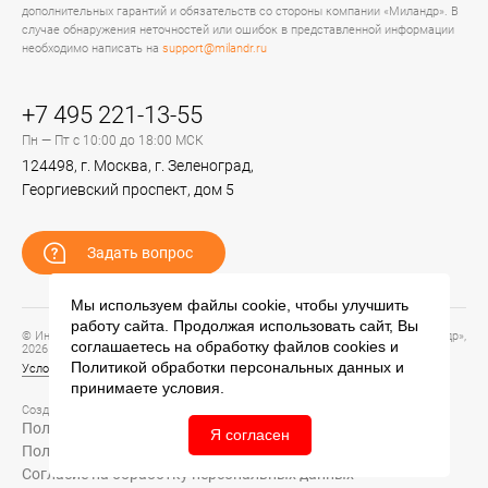
дополнительных гарантий и обязательств со стороны компании «Миландр». В
случае обнаружения неточностей или ошибок в представленной информации
необходимо написать на
support@milandr.ru
+7 495 221-13-55
Пн — Пт с 10:00 до 18:00 МСК
124498, г. Москва, г. Зеленоград,
Георгиевский проспект, дом 5
Задать вопрос
Мы используем файлы cookie, чтобы улучшить
работу сайта. Продолжая использовать сайт, Вы
© Информационный портал технической поддержки ЦП ИС АО «ПКК Миландр»,
соглашаетесь на обработку файлов
cookies
и
2026
Политикой обработки персональных данных
и
Условия предоставления и использования информации
принимаете условия.
Создание сайта –
Политика обработки персональных данных
Я согласен
Политика конфиденциальности
Согласие на обработку персональных данных