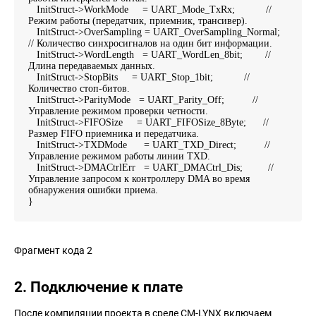
InitStruct->WorkMode = UART_Mode_TxRx; //
Режим работы (передатчик, приемник, трансивер).
InitStruct->OverSampling = UART_OverSampling_Normal;
// Количество синхросигналов на один бит информации.
InitStruct->WordLength = UART_WordLen_8bit; //
Длина передаваемых данных.
InitStruct->StopBits = UART_Stop_1bit; //
Количество стоп-битов.
InitStruct->ParityMode = UART_Parity_Off; //
Управление режимом проверки четности.
InitStruct->FIFOSize = UART_FIFOSize_8Byte; //
Размер FIFO приемника и передатчика.
InitStruct->TXDMode = UART_TXD_Direct; //
Управление режимом работы линии TXD.
InitStruct->DMACtrlErr = UART_DMACtrl_Dis; //
Управление запросом к контроллеру DMA во время
обнаружения ошибки приема.
}
Фрагмент кода 2
2. Подключение к плате
После компиляции проекта в среде CM-LYNX включаем