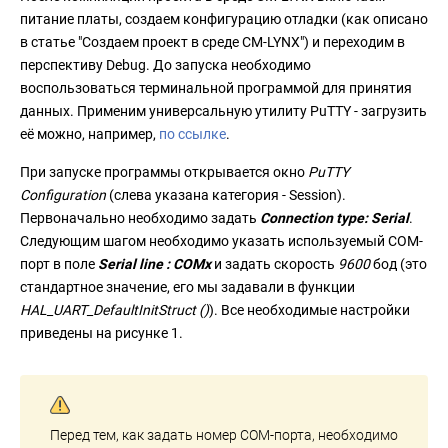
питание платы, создаем конфигурацию отладки (как описано
в статье "Создаем проект в среде CM-LYNX") и переходим в
перспективу Debug. До запуска необходимо
воспользоваться терминальной программой для принятия
данных. Применим универсальную утилиту PuTTY - загрузить
её можно, например,
по ссылке
.
При запуске программы открывается окно
PuTTY
Configuration
(слева указана категория - Session).
Первоначально необходимо задать
Connection type: Serial
.
Следующим шагом необходимо указать используемый COM-
порт в поле
Serial line : COMx
и задать скорость
9600
бод (это
стандартное значение, его мы задавали в функции
HAL_UART_DefaultInitStruct ()
). Все необходимые настройки
приведены на рисунке 1.
Перед тем, как задать номер COM-порта, необходимо