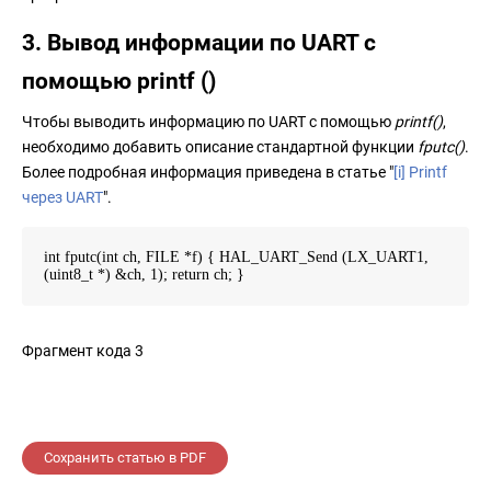
3. Вывод информации по UART с
помощью printf ()
Чтобы выводить информацию по UART с помощью
printf()
,
необходимо добавить описание стандартной функции
fputc()
.
Более подробная информация приведена в статье "
[i] Printf
через UART
".
int fputc(int ch, FILE *f) { HAL_UART_Send (LX_UART1,
(uint8_t *) &ch, 1); return ch; }
Фрагмент кода 3
Сохранить статью в PDF