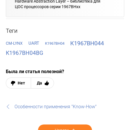
Hardware Abstraction Layer – библиотека для
ЦОС процессоров серии 1967ВНхх
Теги
К1967ВН044
UART
CM-LYNX
К1967ВН04
К1967ВН04BG
Была ли статья полезной?
Нет
Да
Особенности применения "Know-How"