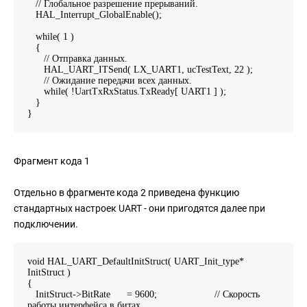
// Глобальное разрешение прерываний.
HAL_Interrupt_GlobalEnable();
while( 1 )
{
// Отправка данных.
HAL_UART_ITSend( LX_UART1, ucTestText, 22 );
// Ожидание передачи всех данных.
while( !UartTxRxStatus.TxReady[ UART1 ] );
}
}
Фрагмент кода 1
Отдельно в фрагменте кода 2 приведена функцию
стандартных настроек UART - они пригодятся далее при
подключении.
void HAL_UART_DefaultInitStruct( UART_Init_type*
InitStruct )
{
InitStruct->BitRate = 9600; // Скорость
работы интерфейса в битах.