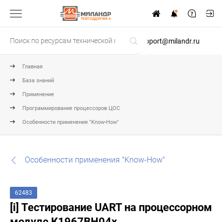
ТЕХПОДДЕРЖКА
support@milandr.ru
Главная
База знаний
Применение
Программирование процессоров ЦОС
Особенности применения "Know-How"
Особенности применения "Know-How"
62483
[i] Тестирование UART на процессорном
модуле К1967ВН04x