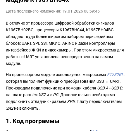
Дата последнего изменения: 19.01.2026 08:59:45
В отличие от процессора цифровой обработки сигналов
К1967ВН02BG, процессоры К1967ВН044, К1967ВН04BG
обладают куда более широким набором периферийных
блоков: UART, SPI, SSI, МКИО, ARINC и даже контроллеры
интерфейсов ЖКИ и видеокамеры. При этом микросхема для
работы с UART установлена непосредственно на самом
модуле.
На процессорном модуле используется микросхема
FT232RL
,
которая выполняет функцию преобразования USB ↔ UART.
Производим подключение при помощи кабеля
USB A - USB B
:
на плате разъём
XS7
и к
PC
. Дополнительно необходимо
подключить отладчик - разъём
XP5
. Плату переключателем
SA2
не включать.
1. Код программы