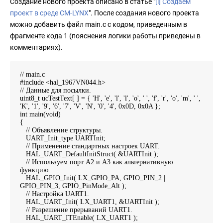
Создание нового проекта описано в статье "
[i] Создаем
проект в среде CM-LYNX
". После создания нового проекта
можно добавить файл main.c с кодом, приведенным в
фрагменте кода 1 (пояснения логики работы приведены в
комментариях).
// main.c
#include <hal_1967VN044.h>
// Данные для посылки.
uint8_t ucTestText[ ] = { 'H', 'e', 'l', 'l', 'o', ' ', 'f', 'r', 'o', 'm', ' ',
'K', '1', '9', '6', '7', 'V', 'N', '0', '4', 0x0D, 0x0A };
int main(void)
{
// Объявление структуры.
UART_Init_type UARTInit;
// Применение стандартных настроек UART.
HAL_UART_DefaultInitStruct( &UARTInit );
// Используем порт А2 и А3 как альтернативную
функцию.
HAL_GPIO_Init( LX_GPIO_PA, GPIO_PIN_2 |
GPIO_PIN_3, GPIO_PinMode_Alt );
// Настройка UART1.
HAL_UART_Init( LX_UART1, &UARTInit );
// Разрешение прерываний UART1.
HAL_UART_ITEnable( LX_UART1 );