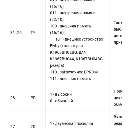
(16/16)
011 - внутренняя память
(22/10)
Тип обм
100 - внешняя память
выбор
31..29
TY
(16/16)
источн
101 - внешнее устройство
приёмн
Flyby (только для
К1967ВН02BG, для
К1967ВН044, К1967ВН04BG -
резерв)
110 - загрузочное EPROM
111 - внешняя память
Приори
1 - высокий
28
PR
циклов
0 - обычный
обмена
Включе
1 - двумерная посылка
режима
27
2D