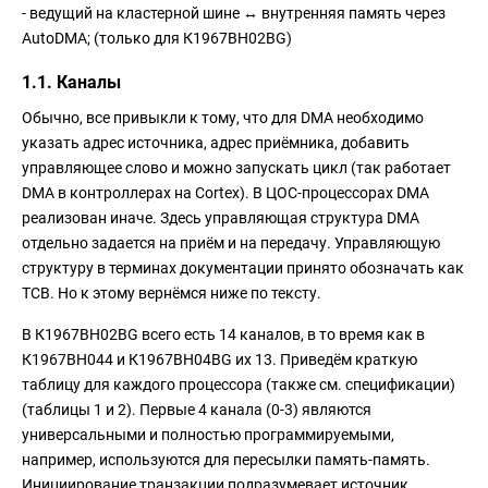
- ведущий на кластерной шине ↔ внутренняя память через
AutoDMA; (только для К1967ВН02BG)
1.1. Каналы
Обычно, все привыкли к тому, что для DMA необходимо
указать адрес источника, адрес приёмника, добавить
управляющее слово и можно запускать цикл (так работает
DMA в контроллерах на Cortex). В ЦОС-процессорах DMA
реализован иначе. Здесь управляющая структура DMA
отдельно задается на приём и на передачу. Управляющую
структуру в терминах документации принято обозначать как
TCB. Но к этому вернёмся ниже по тексту.
В К1967ВН02BG всего есть 14 каналов, в то время как в
К1967ВН044 и К1967ВН04BG их 13. Приведём краткую
таблицу для каждого процессора (также см. спецификации)
(таблицы 1 и 2). Первые 4 канала (0-3) являются
универсальными и полностью программируемыми,
например, используются для пересылки память-память.
Инициирование транзакции подразумевает источник