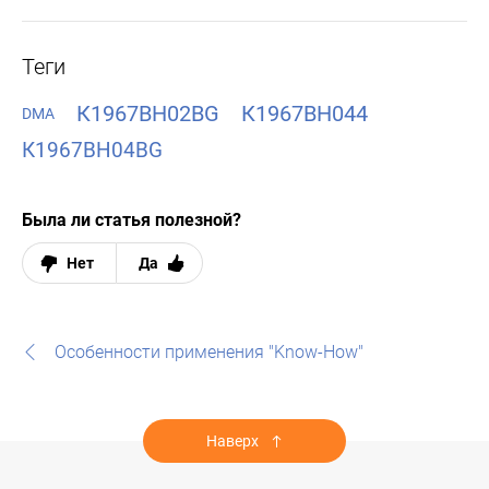
Теги
К1967ВН02BG
К1967ВН044
DMA
К1967ВН04BG
Была ли статья полезной?
Нет
Да
Особенности применения "Know-How"
Наверх