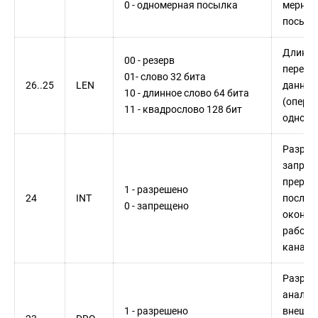
0 - одномерная посылка
мерной
посылк
Длина
00 - резерв
переда
01- слово 32 бита
26..25
LEN
данных
10 - длинное слово 64 бита
(операн
11 - квадрослово 128 бит
одном 
Разреш
запрос
прерыв
1 - разрешено
24
INT
после
0 - запрещено
оконча
работы
канала
Разреш
анализ
1 - разрешено
внешне