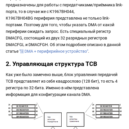
предназначены для работы с передатчиками/приёмника link-
порта, то в случае же с К1967ВН044,
К1967ВН04BG периферия представлена не только link-
портами. Поэтому для того, чтобы указать DMA от какой
периферии ожидать запрос. Есть специальный регистр
DMACFG, состоящий из двух 32 разрядных регистров
DMACFGL и DMACFGH. Об этом подробнее описано в данной
статье
"[i] DMA + периферийное устройство"
.
2. Управляющая структура TCB
Как уже было замечено выше, блок управления передачей
TCB представляет из себя квадрослово (128 бит), то есть 4
регистра по 32-бита. Именно в нём представлена
информация для конфигурации канала DMA.