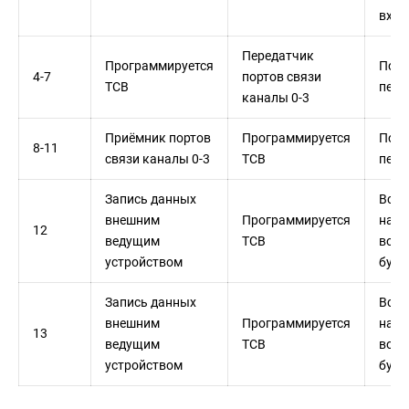
вход
Передатчик
Программируется
По з
4-7
портов связи
TCB
пери
каналы 0-3
Приёмник портов
Программируется
По з
8-11
связи каналы 0-3
TCB
пери
Запись данных
Всег
внешним
Программируется
нали
12
ведущим
TCB
во в
устройством
буфе
Запись данных
Всег
внешним
Программируется
нали
13
ведущим
TCB
во в
устройством
буфе