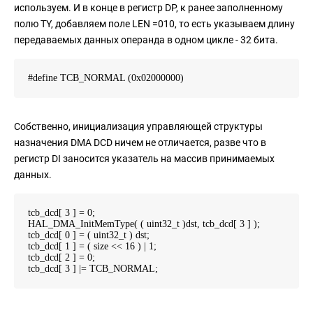
используем. И в конце в регистр DP, к ранее заполненному
полю TY, добавляем поле LEN =010, то есть указываем длину
передаваемых данных операнда в одном цикле - 32 бита.
#define TCB_NORMAL (0x02000000)
Собственно, инициализация управляющей структуры
назначения DMA DCD ничем не отличается, разве что в
регистр DI заносится указатель на массив принимаемых
данных.
tcb_dcd[ 3 ] = 0;
HAL_DMA_InitMemType( ( uint32_t )dst, tcb_dcd[ 3 ] );
tcb_dcd[ 0 ] = ( uint32_t ) dst;
tcb_dcd[ 1 ] = ( size << 16 ) | 1;
tcb_dcd[ 2 ] = 0;
tcb_dcd[ 3 ] |= TCB_NORMAL;