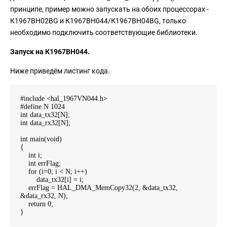
принципе, пример можно запускать на обоих процессорах -
К1967ВН02BG и К1967ВН044/К1967ВН04BG, только
необходимо подключить соответствующие библиотеки.
Запуск на К1967ВН044.
Ниже приведём листинг кода.
#include <hal_1967VN044.h>
#define N 1024
int data_tx32[N];
int data_rx32[N];
int main(void)
{
int i;
int errFlag;
for (i=0; i < N; i++)
data_tx32[i] = i;
errFlag = HAL_DMA_MemCopy32(2, &data_tx32,
&data_rx32, N);
return 0;
}