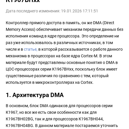
Дата последнего изменения: 19.01.2026 17:11:51
Контроллер прямого доступа в память, он же DMA (Direct
Memory Access) обеспечивает механизм передачи данных без
исполнения команд в ядре процессора. Это определение ни
раз уже использовалось в различных источниках, в том
числе и в
статье,
в которой рассказывается о работе данного
механизма в процессорах на базе ядра Cortex-M. В этом
материале будут представлены основные понятия о DMA в
ЦОС-процессорах серии К1967ВНхх, поскольку блок имеет
существенные различия по сравнению с тем, который
используется в микроконтроллерах на Cortex.
1. Архитектура DMA
В основном, блок DMA одинаков для процессоров серии
К1967, но все же есть свои особенности как для
К1967ВН02BG, так и для процессоров К1967ВН044,
К1967ВН04BG. В данном материале постараемся уточнить