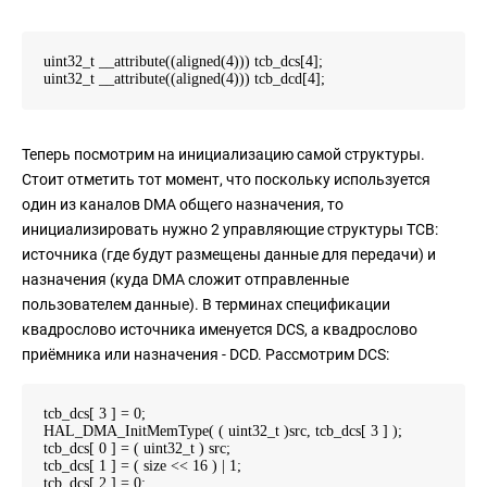
uint32_t __attribute((aligned(4))) tcb_dcs[4];
uint32_t __attribute((aligned(4))) tcb_dcd[4];
Теперь посмотрим на инициализацию самой структуры.
Стоит отметить тот момент, что поскольку используется
один из каналов DMA общего назначения, то
инициализировать нужно 2 управляющие структуры TCB:
источника (где будут размещены данные для передачи) и
назначения (куда DMA сложит отправленные
пользователем данные). В терминах спецификации
квадрослово источника именуется DCS, а квадрослово
приёмника или назначения - DCD. Рассмотрим DCS:
tcb_dcs[ 3 ] = 0;
HAL_DMA_InitMemType( ( uint32_t )src, tcb_dcs[ 3 ] );
tcb_dcs[ 0 ] = ( uint32_t ) src;
tcb_dcs[ 1 ] = ( size << 16 ) | 1;
tcb_dcs[ 2 ] = 0;