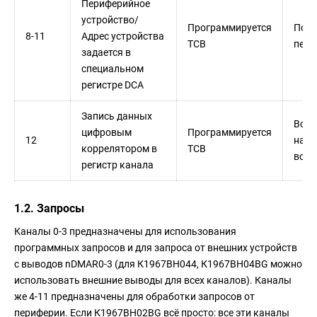
Периферийное
устройство/
Программируется
По з
8-11
Адрес устройства
TCB
пери
задается в
специальном
регистре DCA
Запись данных
Всег
цифровым
Программируется
12
нали
коррелятором в
TCB
во
регистр канала
1.2. Запросы
Каналы 0-3 предназначены для использования
программных запросов и для запроса от внешних устройств
с выводов nDMAR0-3 (для К1967ВН044, К1967ВН04BG можно
использовать внешние выводы для всех каналов). Каналы
же 4-11 предназначены для обработки запросов от
периферии. Если К1967ВН02BG всё просто: все эти каналы