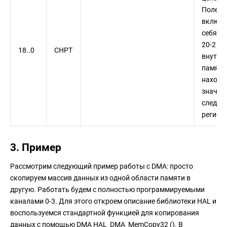
Поле
включа
себя р
20-2 ад
18..0
CHPT
внутре
памяти,
находи
значен
следую
регист
3. Пример
Рассмотрим следующий пример работы с DMA: просто
скопируем массив данных из одной области памяти в
другую. Работать будем с полностью программируемыми
каналами 0-3. Для этого откроем описание библиотеки HAL и
воспользуемся стандартной функцией для копирования
данных с помощью DMA HAL_DMA_MemCopy32 (). В