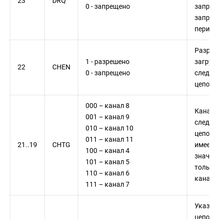
23
DRQ
0 - запрещено
запрос
запрос
перифе
Разреш
1 - разрешено
загруз
22
CHEN
0 - запрещено
следую
цепочк
000 – канал 8
Канал
001 – канал 9
следую
010 – канал 10
цепочк
011 – канал 11
21..19
CHTG
имеет
100 – канал 4
значен
101 – канал 5
только
110 – канал 6
канало
111 – канал 7
Указат
цепочк