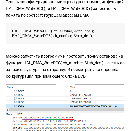
Теперь сконфигурированные структуры с помощью функций
HAL_DMA_WriteDCS () и HAL_DMA_WriteDCD () заносятся в
память по соответствующем адресам DMA.
HAL_DMA_WriteDCD( ch_number, &tcb_dcd );
HAL_DMA_WriteDCS( ch_number, &tcb_dcs );
Можно запустить программу и поставить точку останова на
функции HAL_DMA_WriteDCS( ch_number, &tcb_dcs ), то есть до
записи структуры на отправку. И посмотреть, как прошла
конфигурация принимающего блока DCD.