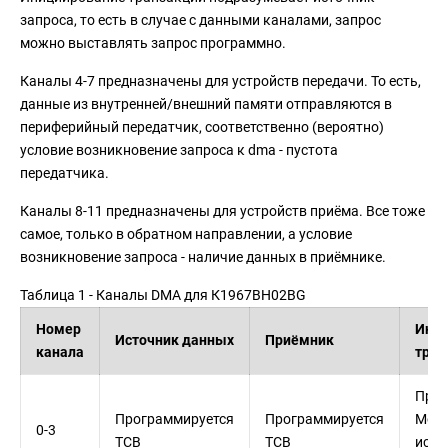
запроса, то есть в случае с данными каналами, запрос
можно выставлять запрос программно.
Каналы 4-7 предназначены для устройств передачи. То есть,
данные из внутренней/внешний памяти отправляются в
периферийный передатчик, соответственно (вероятно)
условие возникновение запроса к dma - пустота
передатчика.
Каналы 8-11 предназначены для устройств приёма. Все тоже
самое, только в обратном направлении, а условие
возникновение запроса - наличие данных в приёмнике.
Таблица 1 - Каналы DMA для К1967ВН02BG
Номер
Иниц
Источник данных
Приёмник
канала
тран
Прог
Программируется
Программируется
Мож
0-3
TCB
TCB
испо