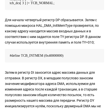
tcb_dcs[ 3 ] |= TCB_NORMAL;
Для начала четвертый регистр DP сбрасывается. Затем с
помощью макроса HAL_DMA_InitMemType проверяется, по
какому адресу находится массив входных данных и в
соответствии с ним задается поле TY регистра DP. В данном
случае используется внутренняя память и поле TY=010;
#define TCB_INTMEM (0x40000000)
Затем в регистр DI заносится адрес массива данных для
отправки. В регистр DX, в младшее полуслово заносим
значение модификатора адреса DMA, используемое для
изменения адреса после каждой транзакции, а в старшее
полуслово заносим общее количество посылок, то есть
размерность нашего массива для передачи. Регистр DY
инициализируется нулём, поскольку двумерный DMA мы не