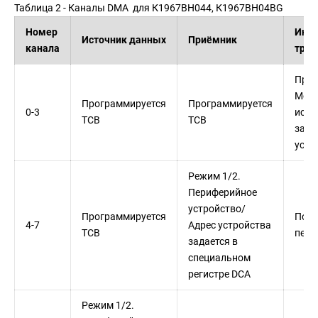
Таблица 2 - Каналы DMA для К1967ВН044, К1967ВН04BG
Номер
Иниц
Источник данных
Приёмник
канала
тран
Прог
Мож
Программируется
Программируется
0-3
испо
TCB
TCB
запр
устр
Режим 1/2.
Периферийное
устройство/
Программируется
По з
4-7
Адрес устройства
TCB
пери
задается в
специальном
регистре DCA
Режим 1/2.