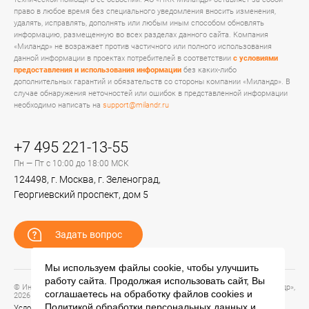
право в любое время без специального уведомления вносить изменения,
удалять, исправлять, дополнять или любым иным способом обновлять
информацию, размещенную во всех разделах данного сайта. Компания
«Миландр» не возражает против частичного или полного использования
данной информации в проектах потребителей в соответствии
с условиями
предоставления и использования информации
без каких-либо
дополнительных гарантий и обязательств со стороны компании «Миландр». В
случае обнаружения неточностей или ошибок в представленной информации
необходимо написать на
support@milandr.ru
+7 495 221-13-55
Пн — Пт с 10:00 до 18:00 МСК
124498, г. Москва, г. Зеленоград,
Георгиевский проспект, дом 5
Задать вопрос
Мы используем файлы cookie, чтобы улучшить
работу сайта. Продолжая использовать сайт, Вы
© Информационный портал технической поддержки ЦП ИС АО «ПКК Миландр»,
соглашаетесь на обработку файлов
cookies
и
2026
Политикой обработки персональных данных
и
Условия предоставления и использования информации