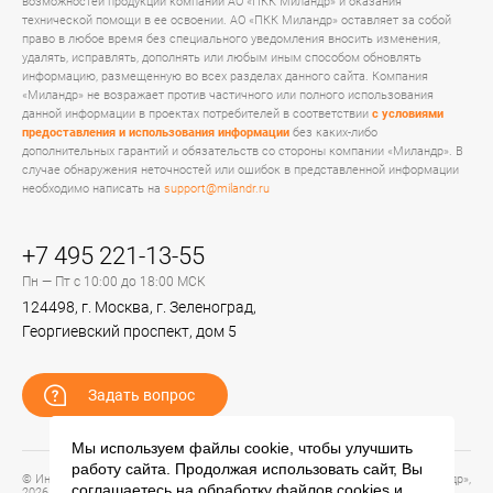
возможностей продукции компании АО «ПКК Миландр» и оказания
технической помощи в ее освоении. АО «ПКК Миландр» оставляет за собой
право в любое время без специального уведомления вносить изменения,
удалять, исправлять, дополнять или любым иным способом обновлять
информацию, размещенную во всех разделах данного сайта. Компания
«Миландр» не возражает против частичного или полного использования
данной информации в проектах потребителей в соответствии
с условиями
предоставления и использования информации
без каких-либо
дополнительных гарантий и обязательств со стороны компании «Миландр». В
случае обнаружения неточностей или ошибок в представленной информации
необходимо написать на
support@milandr.ru
+7 495 221-13-55
Пн — Пт с 10:00 до 18:00 МСК
124498, г. Москва, г. Зеленоград,
Георгиевский проспект, дом 5
Задать вопрос
Мы используем файлы cookie, чтобы улучшить
работу сайта. Продолжая использовать сайт, Вы
© Информационный портал технической поддержки ЦП ИС АО «ПКК Миландр»,
соглашаетесь на обработку файлов
cookies
и
2026