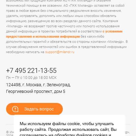
возможностей продукции компании АО «ПКК Миландр» и оказания
технической помощи в ее освоении. АО «ПКК Миландр» оставляет за собой
право в любое время без специального уведомления вносить изменения,
удалять, исправлять, дополнять или любым иным способом обновлять
информацию, размещенную во всех разделах данного сайта. Компания
«Миландр» не возражает против частичного или полного использования
данной информации в проектах потребителей в соответствии
с условиями
предоставления и использования информации
без каких-либо
дополнительных гарантий и обязательств со стороны компании «Миландр». В
случае обнаружения неточностей или ошибок в представленной информации
необходимо написать на
support@milandr.ru
+7 495 221-13-55
Пн — Пт с 10:00 до 18:00 МСК
124498, г. Москва, г. Зеленоград,
Георгиевский проспект, дом 5
Задать вопрос
Мы используем файлы cookie, чтобы улучшить
работу сайта. Продолжая использовать сайт, Вы
© Информационный портал технической поддержки ЦП ИС АО «ПКК Миландр»,
соглашаетесь на обработку файлов
cookies
и
2026