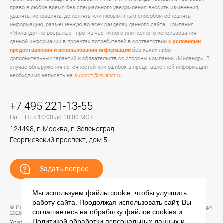
право в любое время без специального уведомления вносить изменения,
удалять, исправлять, дополнять или любым иным способом обновлять
информацию, размещенную во всех разделах данного сайта. Компания
«Миландр» не возражает против частичного или полного использования
данной информации в проектах потребителей в соответствии
с условиями
предоставления и использования информации
без каких-либо
дополнительных гарантий и обязательств со стороны компании «Миландр». В
случае обнаружения неточностей или ошибок в представленной информации
необходимо написать на
support@milandr.ru
+7 495 221-13-55
Пн — Пт с 10:00 до 18:00 МСК
124498, г. Москва, г. Зеленоград,
Георгиевский проспект, дом 5
Задать вопрос
Мы используем файлы cookie, чтобы улучшить
работу сайта. Продолжая использовать сайт, Вы
© Информационный портал технической поддержки ЦП ИС АО «ПКК Миландр»,
соглашаетесь на обработку файлов
cookies
и
2026
Политикой обработки персональных данных
и
Условия предоставления и использования информации