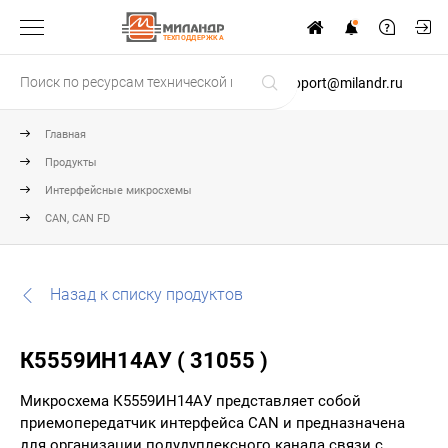
ТЕХПОДДЕРЖКА
support@milandr.ru
Главная
Продукты
Интерфейсные микросхемы
CAN, CAN FD
Назад к списку продуктов
К5559ИН14АУ ( 31055 )
Микросхема К5559ИН14АУ представляет собой
приемопередатчик интерфейса CAN и предназначена
для организации полудуплексного канала связи с