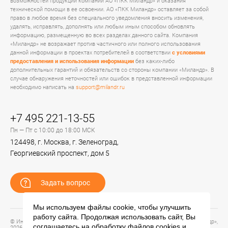
возможностей продукции компании АО «ПКК Миландр» и оказания
технической помощи в ее освоении. АО «ПКК Миландр» оставляет за собой
право в любое время без специального уведомления вносить изменения,
удалять, исправлять, дополнять или любым иным способом обновлять
информацию, размещенную во всех разделах данного сайта. Компания
«Миландр» не возражает против частичного или полного использования
данной информации в проектах потребителей в соответствии
с условиями
предоставления и использования информации
без каких-либо
дополнительных гарантий и обязательств со стороны компании «Миландр». В
случае обнаружения неточностей или ошибок в представленной информации
необходимо написать на
support@milandr.ru
+7 495 221-13-55
Пн — Пт с 10:00 до 18:00 МСК
124498, г. Москва, г. Зеленоград,
Георгиевский проспект, дом 5
Задать вопрос
Мы используем файлы cookie, чтобы улучшить
работу сайта. Продолжая использовать сайт, Вы
© Информационный портал технической поддержки ЦП ИС АО «ПКК Миландр»,
соглашаетесь на обработку файлов
cookies
и
2026