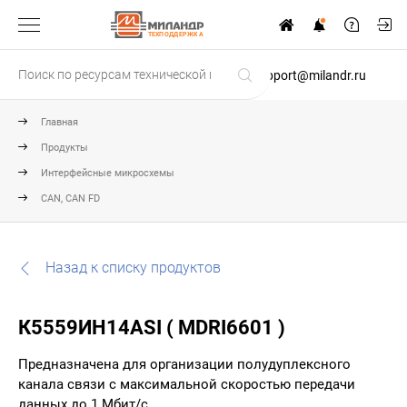
ТЕХПОДДЕРЖКА
support@milandr.ru
Главная
Продукты
Интерфейсные микросхемы
CAN, CAN FD
Назад к списку продуктов
К5559ИН14АSI ( MDRI6601 )
Предназначена для организации полудуплексного
канала связи с максимальной скоростью передачи
данных до 1 Мбит/с.