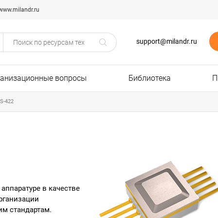
www.milandr.ru
support@milandr.ru
ганизационные вопросы
Библиотека
П
S-422
аппаратуре в качестве
организации
им стандартам.