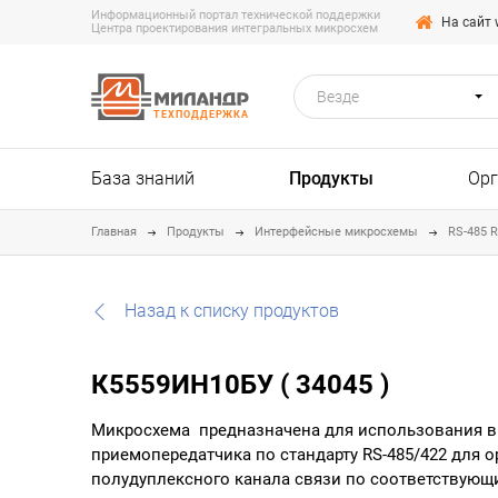
Информационный портал технической поддержки
На сайт 
Центра проектирования интегральных микросхем
Везде
ТЕХПОДДЕРЖКА
База знаний
Продукты
Ор
Главная
Продукты
Интерфейсные микросхемы
RS-485 R
Назад к списку продуктов
К5559ИН10БУ ( 34045 )
Микросхема предназначена для использования в 
приемопередатчика по стандарту RS-485/422 для 
полудуплексного канала связи по соответствующ