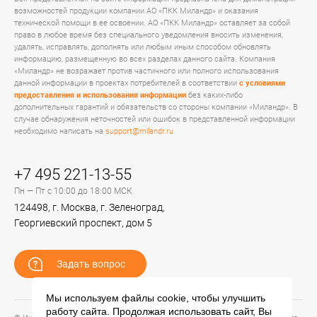
возможностей продукции компании АО «ПКК Миландр» и оказания
технической помощи в ее освоении. АО «ПКК Миландр» оставляет за собой
право в любое время без специального уведомления вносить изменения,
удалять, исправлять, дополнять или любым иным способом обновлять
информацию, размещенную во всех разделах данного сайта. Компания
«Миландр» не возражает против частичного или полного использования
данной информации в проектах потребителей в соответствии
с условиями
предоставления и использования информации
без каких-либо
дополнительных гарантий и обязательств со стороны компании «Миландр». В
случае обнаружения неточностей или ошибок в представленной информации
необходимо написать на
support@milandr.ru
+7 495 221-13-55
Пн — Пт с 10:00 до 18:00 МСК
124498, г. Москва, г. Зеленоград,
Георгиевский проспект, дом 5
Задать вопрос
Мы используем файлы cookie, чтобы улучшить
работу сайта. Продолжая использовать сайт, Вы