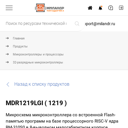
ТЕХПОДДЕРЖКА
support@milandr.ru
Главная
Продукты
Микроконтроллеры и процессоры
32-разрядные микроконтроллеры
Назад к списку продуктов
MDR1219LGI ( 1219 )
Микросхема микроконтроллера со встроенной Flash-
памятью программ на базе процессорного RISC-V ядра
BM-310S0 в 8-выводном малогабаритном корпусе.