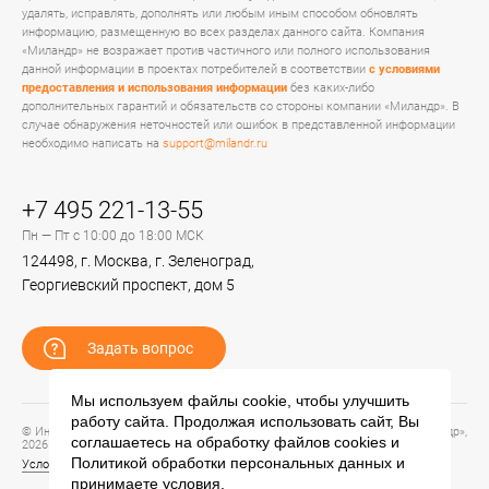
удалять, исправлять, дополнять или любым иным способом обновлять
информацию, размещенную во всех разделах данного сайта. Компания
«Миландр» не возражает против частичного или полного использования
данной информации в проектах потребителей в соответствии
с условиями
предоставления и использования информации
без каких-либо
дополнительных гарантий и обязательств со стороны компании «Миландр». В
случае обнаружения неточностей или ошибок в представленной информации
необходимо написать на
support@milandr.ru
+7 495 221-13-55
Пн — Пт с 10:00 до 18:00 МСК
124498, г. Москва, г. Зеленоград,
Георгиевский проспект, дом 5
Задать вопрос
Мы используем файлы cookie, чтобы улучшить
работу сайта. Продолжая использовать сайт, Вы
© Информационный портал технической поддержки ЦП ИС АО «ПКК Миландр»,
соглашаетесь на обработку файлов
cookies
и
2026
Политикой обработки персональных данных
и
Условия предоставления и использования информации
принимаете условия.