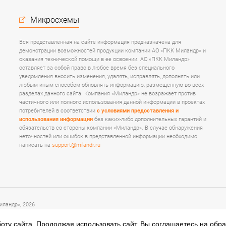
Микросхемы
Вся представленная на сайте информация предназначена для
демонстрации возможностей продукции компании АО «ПКК Миландр» и
оказания технической помощи в ее освоении. АО «ПКК Миландр»
оставляет за собой право в любое время без специального
уведомления вносить изменения, удалять, исправлять, дополнять или
любым иным способом обновлять информацию, размещенную во всех
разделах данного сайта. Компания «Миландр» не возражает против
частичного или полного использования данной информации в проектах
потребителей в соответствии
с условиями предоставления и
использования информации
без каких-либо дополнительных гарантий и
обязательств со стороны компании «Миландр». В случае обнаружения
неточностей или ошибок в представленной информации необходимо
написать на
support@milandr.ru
ландр», 2026
оту сайта. Продолжая использовать сайт, Вы соглашаетесь на обр