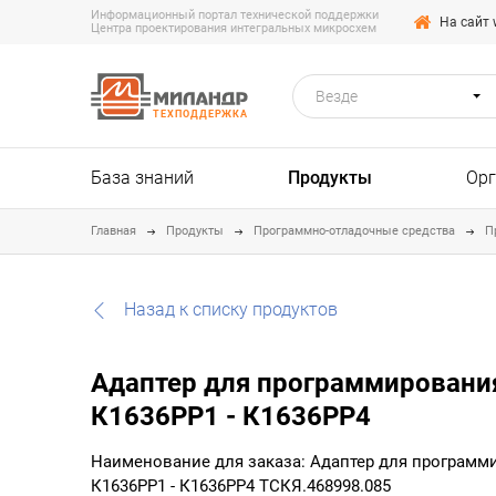
Информационный портал технической поддержки
На сайт 
Центра проектирования интегральных микросхем
Везде
ТЕХПОДДЕРЖКА
База знаний
Продукты
Ор
Главная
Продукты
Программно-отладочные средства
П
Назад к списку продуктов
Адаптер для программировани
К1636РР1 - К1636РР4
Наименование для заказа: Адаптер для программ
К1636РР1 - К1636РР4 ТСКЯ.468998.085