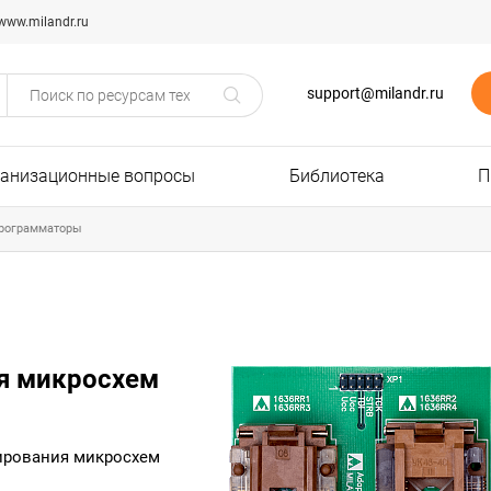
www.milandr.ru
support@milandr.ru
ганизационные вопросы
Библиотека
П
рограмматоры
я микросхем
ирования микросхем