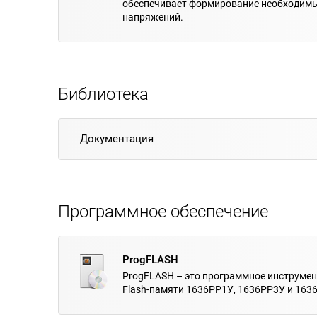
обеспечивает формирование необходимы
напряжений.
Библиотека
Документация
Программное обеспечение
ProgFLASH
ProgFLASH – это программное инструме
Flash-памяти 1636РР1У, 1636РР3У и 163