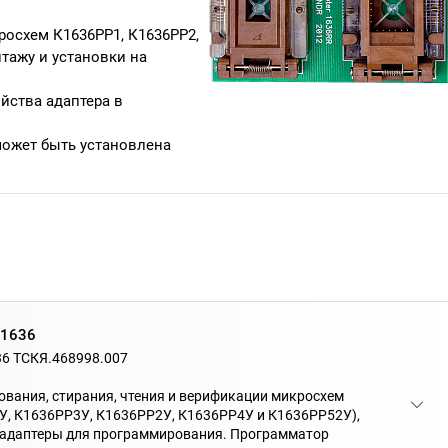
росхем К1636РР1, К1636РР2,
тажу и установки на
йства адаптера в
может быть установлена
К1636
36 ТСКЯ.468998.007
вания, стирания, чтения и верификации микросхем
У, К1636РР3У, К1636РР2У, К1636РР4У и К1636РР52У),
в адаптеры для программирования. Программатор