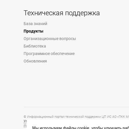
Техническая поддержка
База знаний
Продукты
Организационные вопросы
Библиотека
Программное обеспечение
Обновления
© Информационный портал технической поддержки ЦП ИС АО «ПКК Ми
Условия предоставления и использования информации
Политика обработки персональных данных
Мы используем файлы cookie, чтобы улучшить раб