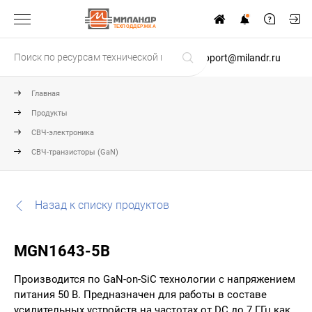
ТЕХПОДДЕРЖКА
support@milandr.ru
Главная
Продукты
СВЧ-электроника
СВЧ-транзисторы (GaN)
Назад к списку продуктов
MGN1643-5B
Производится по GaN-on-SiC технологии с напряжением
питания 50 В. Предназначен для работы в составе
усилительных устройств на частотах от DC до 7 ГГц как