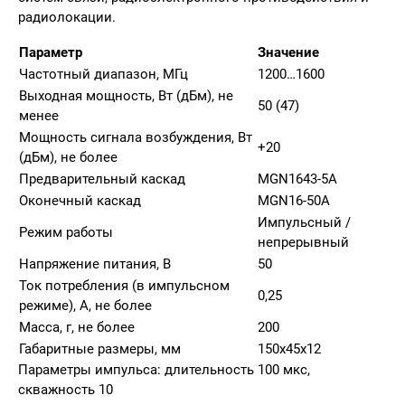
радиолокации.
Параметр
Значение
Частотный диапазон, МГц
1200…1600
Выходная мощность, Вт (дБм), не
50 (47)
менее
Мощность сигнала возбуждения, Вт
+20
(дБм), не более
Предварительный каскад
MGN1643-5A
Оконечный каскад
MGN16-50A
Импульсный /
Режим работы
непрерывный
Напряжение питания, В
50
Ток потребления (в импульсном
0,25
режиме), А, не более
Масса, г, не более
200
Габаритные размеры, мм
150х45х12
Параметры импульса: длительность 100 мкс,
скважность 10