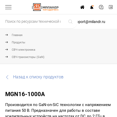
ТЕХПОДДЕРЖКА
support@milandr.ru
Главная
Продукты
СВЧ-электроника
СВЧ-транзисторы (GaN)
Назад к списку продуктов
MGN16-1000A
Производится по GaN-on-SiC технологии с напряжением
питания 50 В. Предназначен для работы в составе
усилительных устройств на частотах от DC до 2 ГГц в